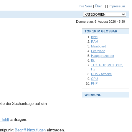
Ihre Seite
|
Über...
| |
Impressum
Donnerstag, 6. August 2026 - 5:39
TOP 10 IM GLOSSAR
Byte
RAM
Mainboard
Festplatte
Hauptprozessor
Bit
THz, GHz, MHz, kHz,
Hz
DDoS-Attacke
CPU
PHP
WERBUNG
ie die Suchanfrage auf
ein
f fehlt
anfragen
.
Menüpunkt
Begriff hinzufügen
eintragen
.