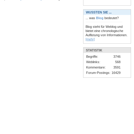
WUSSTEN SIE ...
... was
Blog
bedeutet?
Blog steht für Weblog und
bietet eine chronologische
Auflistung von Informationen.
[mehr]
STATISTIK
Begriffe:
3746
Weblinks:
568
Kommentare:
3591
Forum-Postings:
16429