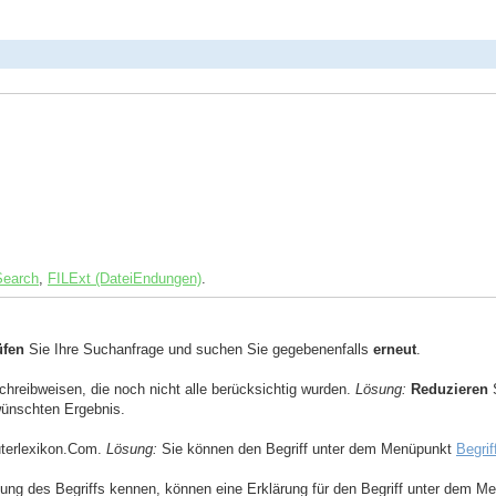
Search
,
FILExt (DateiEndungen)
.
üfen
Sie Ihre Suchanfrage und suchen Sie gegebenenfalls
erneut
.
Schreibweisen, die noch nicht alle berücksichtig wurden.
Lösung:
Reduzieren
S
ewünschten Ergebnis.
uterlexikon.Com.
Lösung:
Sie können den Begriff unter dem Menüpunkt
Begrif
ng des Begriffs kennen, können eine Erklärung für den Begriff unter dem 