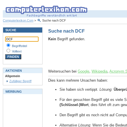
Computerlexikon.Com
>
Suche nach DCF
SUCHE
Suche nach DCF
Kein
Begriff gefunden.
Begriffstitel
Volltext
AKTIONEN
Weitersuchen bei
Google
,
Wikipedia
,
Acronym 
Allgemein
Dies kann mehrere Ursachen haben:
Zufälliger Begriff
Sie haben sich vertippt.
Lösung:
Überpr
WERBUNG
Für den gesuchten Begriff gibt es viele 
(Schlüssel-)Wort
, dies führt oft zum g
Den Begriff gibt es noch nicht auf Comp
Alternative Lösung:
Wenn Sie die Bedeutu