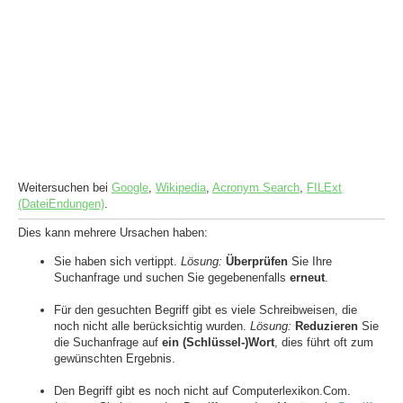
Weitersuchen bei
Google
,
Wikipedia
,
Acronym Search
,
FILExt
(DateiEndungen)
.
Dies kann mehrere Ursachen haben:
Sie haben sich vertippt.
Lösung:
Überprüfen
Sie Ihre
Suchanfrage und suchen Sie gegebenenfalls
erneut
.
Für den gesuchten Begriff gibt es viele Schreibweisen, die
noch nicht alle berücksichtig wurden.
Lösung:
Reduzieren
Sie
die Suchanfrage auf
ein (Schlüssel-)Wort
, dies führt oft zum
gewünschten Ergebnis.
Den Begriff gibt es noch nicht auf Computerlexikon.Com.