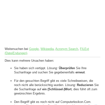
Weitersuchen bei
Google
,
Wikipedia
,
Acronym Search
,
FILExt
(DateiEndungen)
.
Dies kann mehrere Ursachen haben:
Sie haben sich vertippt.
Lösung:
Überprüfen
Sie Ihre
Suchanfrage und suchen Sie gegebenenfalls
erneut
.
Für den gesuchten Begriff gibt es viele Schreibweisen, die
noch nicht alle berücksichtig wurden.
Lösung:
Reduzieren
Sie
die Suchanfrage auf
ein (Schlüssel-)Wort
, dies führt oft zum
gewünschten Ergebnis.
Den Begriff gibt es noch nicht auf Computerlexikon.Com.