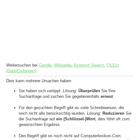
Weitersuchen bei
Google
,
Wikipedia
,
Acronym Search
,
FILExt
(DateiEndungen)
.
Dies kann mehrere Ursachen haben:
Sie haben sich vertippt.
Lösung:
Überprüfen
Sie Ihre
Suchanfrage und suchen Sie gegebenenfalls
erneut
.
Für den gesuchten Begriff gibt es viele Schreibweisen, die
noch nicht alle berücksichtig wurden.
Lösung:
Reduzieren
Sie
die Suchanfrage auf
ein (Schlüssel-)Wort
, dies führt oft zum
gewünschten Ergebnis.
Den Begriff gibt es noch nicht auf Computerlexikon.Com.