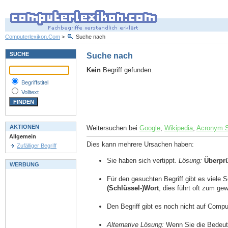
Computerlexikon.Com
>
Suche nach
SUCHE
Suche nach
Kein
Begriff gefunden.
Begriffstitel
Volltext
AKTIONEN
Weitersuchen bei
Google
,
Wikipedia
,
Acronym 
Allgemein
Dies kann mehrere Ursachen haben:
Zufälliger Begriff
Sie haben sich vertippt.
Lösung:
Überpr
WERBUNG
Für den gesuchten Begriff gibt es viele 
(Schlüssel-)Wort
, dies führt oft zum g
Den Begriff gibt es noch nicht auf Comp
Alternative Lösung:
Wenn Sie die Bedeutu