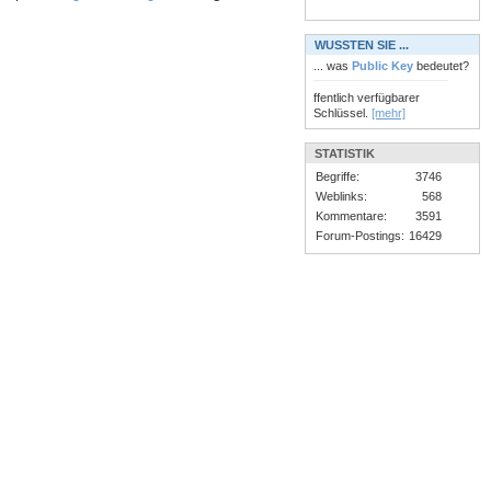
WUSSTEN SIE ...
... was
Public Key
bedeutet?
ffentlich verfügbarer
Schlüssel.
[mehr]
STATISTIK
Begriffe:
3746
Weblinks:
568
Kommentare:
3591
Forum-Postings:
16429