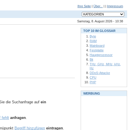
Ihre Seite
|
Über...
| |
Impressum
Samstag, 8. August 2026 - 10:38
TOP 10 IM GLOSSAR
Byte
RAM
Mainboard
Festplatte
Hauptprozessor
Bit
THz, GHz, MHz, kHz,
Hz
DDoS-Attacke
CPU
PHP
WERBUNG
ie die Suchanfrage auf
ein
f fehlt
anfragen
.
Menüpunkt
Begriff hinzufügen
eintragen
.