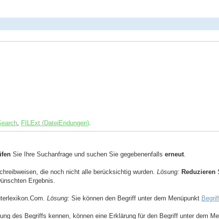
Search
,
FILExt (DateiEndungen)
.
üfen
Sie Ihre Suchanfrage und suchen Sie gegebenenfalls
erneut
.
Schreibweisen, die noch nicht alle berücksichtig wurden.
Lösung:
Reduzieren
S
ewünschten Ergebnis.
uterlexikon.Com.
Lösung:
Sie können den Begriff unter dem Menüpunkt
Begrif
ng des Begriffs kennen, können eine Erklärung für den Begriff unter dem 