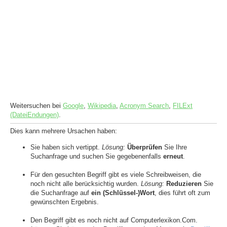
Weitersuchen bei
Google
,
Wikipedia
,
Acronym Search
,
FILExt
(DateiEndungen)
.
Dies kann mehrere Ursachen haben:
Sie haben sich vertippt.
Lösung:
Überprüfen
Sie Ihre
Suchanfrage und suchen Sie gegebenenfalls
erneut
.
Für den gesuchten Begriff gibt es viele Schreibweisen, die
noch nicht alle berücksichtig wurden.
Lösung:
Reduzieren
Sie
die Suchanfrage auf
ein (Schlüssel-)Wort
, dies führt oft zum
gewünschten Ergebnis.
Den Begriff gibt es noch nicht auf Computerlexikon.Com.