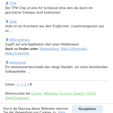
TPM
Der TPM Chip ist eine Art Schlüssel ohne dem die durch ihn
geschützte Software nicht funktioniert.
Undo
Undo ist ein Kunstwort aus dem Englischen, zusammengesetzt aus
un ...
Web-Interface
Zugriff auf eine Applikation über einen Webbrowser.
Auch zu finden unter:
Webinterface
,
Web-Schnittstelle
,
Webschnittstelle
workaround
Ein workaround beschreibt das nötige Handeln, um einen bestehenden
Softwarefehler ...
Seiten:
<<
1
2
3
4
Weitersuchen bei
Google
,
Wikipedia
,
Acronym Search
,
FILExt
(DateiEndungen)
.
Durch die Nutzung dieser Webseite stimmen
Akzeptieren
Copyright © 1998-2026
ComputerLexikon.Com
| All rights reserved.
Sie der Verwendung von Cookies zu.
Mehr