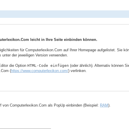
uterlexikon.Com leicht in Ihre Seite einbinden können.
ichkeiten für Computerlexikon.Com auf Ihrer Homepage aufgelistet. Sie könne
 unter der jeweiligen Version verwenden.
ditor die Option
HTML-Code einfügen
(oder ähnlich). Alternativ können S
n.Com (
https://www.computerlexikon.com/
) verlinken.
ff von Computerlexikon.Com als PopUp einbinden (Beispiel:
RAM
).