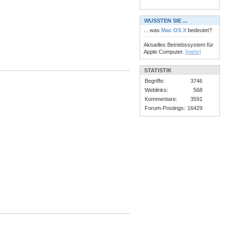
WUSSTEN SIE ...
... was
Mac OS X
bedeutet?
Aktuelles Betriebssystem für
Apple Computer.
[mehr]
STATISTIK
Begriffe:
3746
Weblinks:
568
Kommentare:
3591
Forum-Postings:
16429