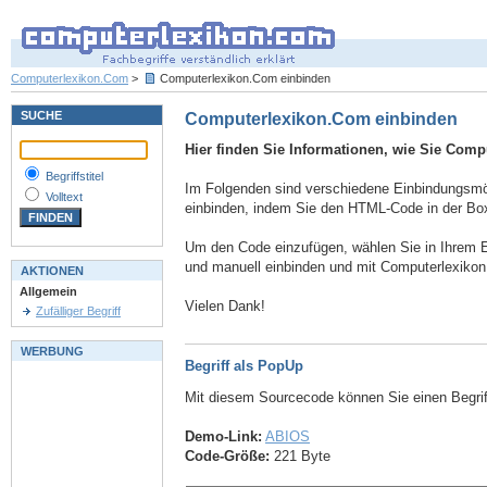
Computerlexikon.Com
>
Computerlexikon.Com einbinden
SUCHE
Computerlexikon.Com einbinden
Hier finden Sie Informationen, wie Sie Comp
Begriffstitel
Im Folgenden sind verschiedene Einbindungsmögl
Volltext
einbinden, indem Sie den HTML-Code in der Box
Um den Code einzufügen, wählen Sie in Ihrem E
und manuell einbinden und mit Computerlexiko
AKTIONEN
Allgemein
Vielen Dank!
Zufälliger Begriff
WERBUNG
Begriff als PopUp
Mit diesem Sourcecode können Sie einen Begri
Demo-Link:
ABIOS
Code-Größe:
221 Byte