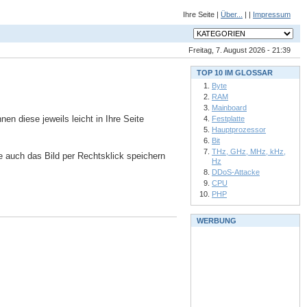
Ihre Seite |
Über...
| |
Impressum
Freitag, 7. August 2026 - 21:39
TOP 10 IM GLOSSAR
Byte
RAM
Mainboard
n diese jeweils leicht in Ihre Seite
Festplatte
Hauptprozessor
Bit
THz, GHz, MHz, kHz,
ie auch das Bild per Rechtsklick speichern
Hz
DDoS-Attacke
CPU
PHP
WERBUNG