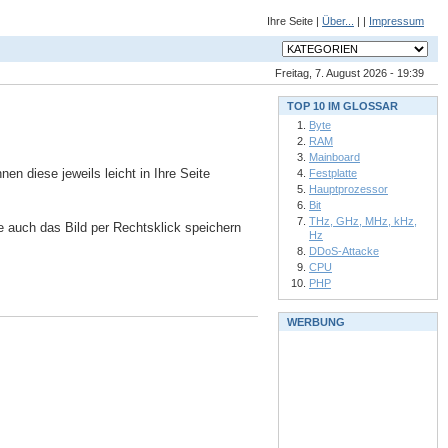
Ihre Seite |
Über...
| |
Impressum
Freitag, 7. August 2026 - 19:39
TOP 10 IM GLOSSAR
Byte
RAM
Mainboard
n diese jeweils leicht in Ihre Seite
Festplatte
Hauptprozessor
Bit
THz, GHz, MHz, kHz,
ie auch das Bild per Rechtsklick speichern
Hz
DDoS-Attacke
CPU
PHP
WERBUNG