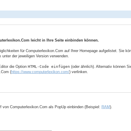
uterlexikon.Com leicht in Ihre Seite einbinden können.
ichkeiten für Computerlexikon.Com auf Ihrer Homepage aufgelistet. Sie könne
 unter der jeweiligen Version verwenden.
ditor die Option
HTML-Code einfügen
(oder ähnlich). Alternativ können S
n.Com (
https://www.computerlexikon.com/
) verlinken.
ff von Computerlexikon.Com als PopUp einbinden (Beispiel:
RAM
).