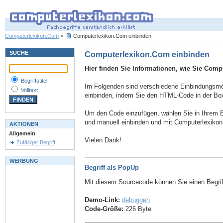
Computerlexikon.Com
>
Computerlexikon.Com einbinden
SUCHE
Computerlexikon.Com einbinden
Hier finden Sie Informationen, wie Sie Comp
Begriffstitel
Im Folgenden sind verschiedene Einbindungsmögl
Volltext
einbinden, indem Sie den HTML-Code in der Box
Um den Code einzufügen, wählen Sie in Ihrem E
und manuell einbinden und mit Computerlexiko
AKTIONEN
Allgemein
Vielen Dank!
Zufälliger Begriff
WERBUNG
Begriff als PopUp
Mit diesem Sourcecode können Sie einen Begri
Demo-Link:
debuggen
Code-Größe:
226 Byte