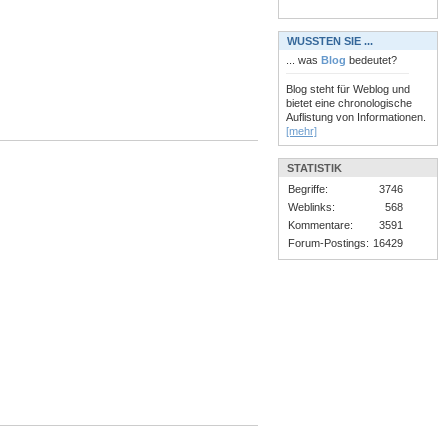
WUSSTEN SIE ...
... was
Blog
bedeutet?
Blog steht für Weblog und
bietet eine chronologische
Auflistung von Informationen.
[mehr]
STATISTIK
Begriffe:
3746
Weblinks:
568
Kommentare:
3591
Forum-Postings:
16429