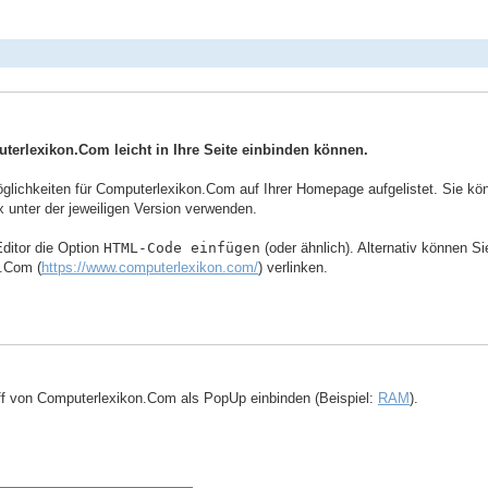
uterlexikon.Com leicht in Ihre Seite einbinden können.
ichkeiten für Computerlexikon.Com auf Ihrer Homepage aufgelistet. Sie könne
 unter der jeweiligen Version verwenden.
ditor die Option
HTML-Code einfügen
(oder ähnlich). Alternativ können S
n.Com (
https://www.computerlexikon.com/
) verlinken.
ff von Computerlexikon.Com als PopUp einbinden (Beispiel:
RAM
).