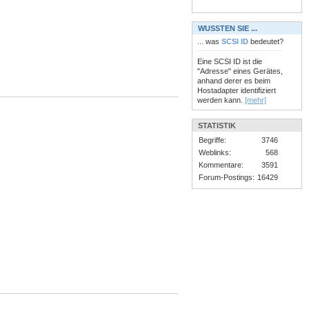
WUSSTEN SIE ...
... was
SCSI ID
bedeutet?
Eine SCSI ID ist die
"Adresse" eines Gerätes,
anhand derer es beim
Hostadapter identifiziert
werden kann.
[mehr]
STATISTIK
Begriffe:
3746
Weblinks:
568
Kommentare:
3591
Forum-Postings:
16429