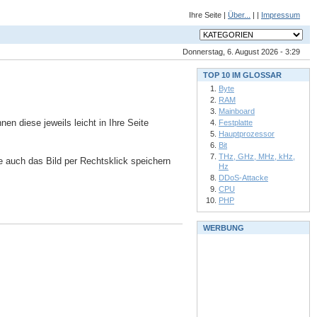
Ihre Seite |
Über...
| |
Impressum
Donnerstag, 6. August 2026 - 3:29
TOP 10 IM GLOSSAR
Byte
RAM
Mainboard
n diese jeweils leicht in Ihre Seite
Festplatte
Hauptprozessor
Bit
THz, GHz, MHz, kHz,
ie auch das Bild per Rechtsklick speichern
Hz
DDoS-Attacke
CPU
PHP
WERBUNG