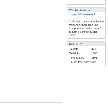
WUSSTEN SIE ...
... was
JMS
bedeutet?
JMS dient zur Kommunikation
zwischen Applikation und
Komponenten in der Java 2
Enterprise Edition (J2EE)
[mehr]
STATISTIK
Begriffe:
3746
Weblinks:
568
Kommentare:
3591
Forum-Postings:
16429