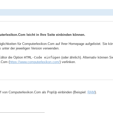
uterlexikon.Com leicht in Ihre Seite einbinden können.
ichkeiten für Computerlexikon.Com auf Ihrer Homepage aufgelistet. Sie könne
 unter der jeweiligen Version verwenden.
ditor die Option
HTML-Code einfügen
(oder ähnlich). Alternativ können S
n.Com (
https://www.computerlexikon.com/
) verlinken.
ff von Computerlexikon.Com als PopUp einbinden (Beispiel:
RAM
).