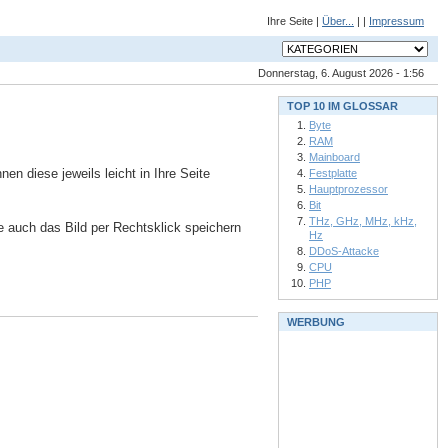
Ihre Seite |
Über...
| |
Impressum
Donnerstag, 6. August 2026 - 1:56
TOP 10 IM GLOSSAR
Byte
RAM
Mainboard
n diese jeweils leicht in Ihre Seite
Festplatte
Hauptprozessor
Bit
THz, GHz, MHz, kHz,
ie auch das Bild per Rechtsklick speichern
Hz
DDoS-Attacke
CPU
PHP
WERBUNG