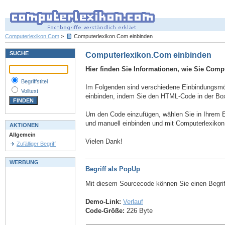
Computerlexikon.Com
>
Computerlexikon.Com einbinden
SUCHE
Computerlexikon.Com einbinden
Hier finden Sie Informationen, wie Sie Comp
Begriffstitel
Im Folgenden sind verschiedene Einbindungsmögl
Volltext
einbinden, indem Sie den HTML-Code in der Box
Um den Code einzufügen, wählen Sie in Ihrem E
und manuell einbinden und mit Computerlexiko
AKTIONEN
Allgemein
Vielen Dank!
Zufälliger Begriff
WERBUNG
Begriff als PopUp
Mit diesem Sourcecode können Sie einen Begri
Demo-Link:
Verlauf
Code-Größe:
226 Byte