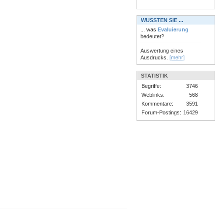
WUSSTEN SIE ...
... was
Evaluierung
bedeutet?
Auswertung eines
Ausdrucks.
[mehr]
STATISTIK
Begriffe:
3746
Weblinks:
568
Kommentare:
3591
Forum-Postings:
16429