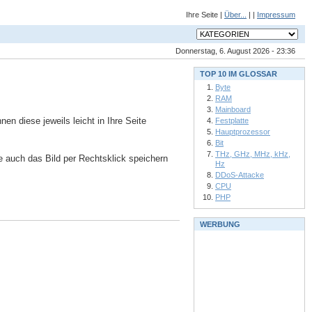
Ihre Seite |
Über...
| |
Impressum
Donnerstag, 6. August 2026 - 23:36
TOP 10 IM GLOSSAR
Byte
RAM
Mainboard
n diese jeweils leicht in Ihre Seite
Festplatte
Hauptprozessor
Bit
THz, GHz, MHz, kHz,
ie auch das Bild per Rechtsklick speichern
Hz
DDoS-Attacke
CPU
PHP
WERBUNG