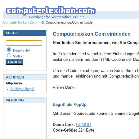
Computerlexikon.Com
>
Computerlexikon.Com einbinden
SUCHE
Computerlexikon.Com einbinden
Hier finden Sie Informationen, wie Sie Comp
Begriffstitel
Im Folgenden sind verschiedene Einbindungsmögl
Volltext
einbinden, indem Sie den HTML-Code in der Box
Um den Code einzufügen, wählen Sie in Ihrem E
und manuell einbinden und mit Computerlexiko
AKTIONEN
Allgemein
Vielen Dank!
Zufälliger Begriff
WERBUNG
Begriff als PopUp
Mit diesem Sourcecode können Sie einen Begri
Demo-Link:
CHMOD
Code-Größe:
224 Byte