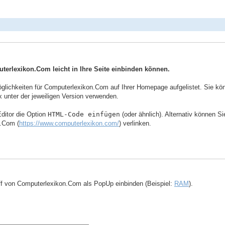
uterlexikon.Com leicht in Ihre Seite einbinden können.
ichkeiten für Computerlexikon.Com auf Ihrer Homepage aufgelistet. Sie könne
 unter der jeweiligen Version verwenden.
ditor die Option
HTML-Code einfügen
(oder ähnlich). Alternativ können S
n.Com (
https://www.computerlexikon.com/
) verlinken.
ff von Computerlexikon.Com als PopUp einbinden (Beispiel:
RAM
).