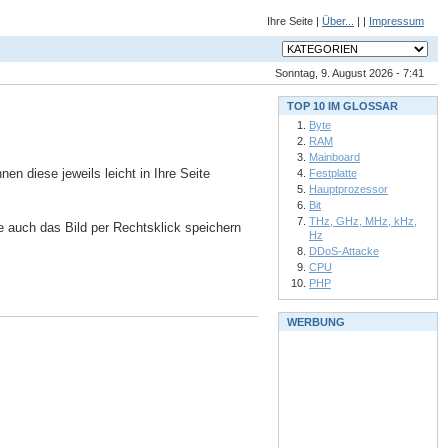
Ihre Seite |
Über...
| |
Impressum
Sonntag, 9. August 2026 - 7:41
TOP 10 IM GLOSSAR
Byte
RAM
Mainboard
n diese jeweils leicht in Ihre Seite
Festplatte
Hauptprozessor
Bit
THz, GHz, MHz, kHz,
ie auch das Bild per Rechtsklick speichern
Hz
DDoS-Attacke
CPU
PHP
WERBUNG