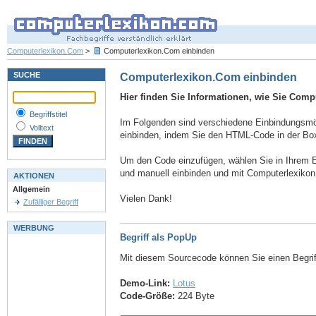
Computerlexikon.Com
>
Computerlexikon.Com einbinden
SUCHE
Computerlexikon.Com einbinden
Hier finden Sie Informationen, wie Sie Comp
Begriffstitel
Im Folgenden sind verschiedene Einbindungsmögl
Volltext
einbinden, indem Sie den HTML-Code in der Box
Um den Code einzufügen, wählen Sie in Ihrem E
und manuell einbinden und mit Computerlexiko
AKTIONEN
Allgemein
Vielen Dank!
Zufälliger Begriff
WERBUNG
Begriff als PopUp
Mit diesem Sourcecode können Sie einen Begri
Demo-Link:
Lotus
Code-Größe:
224 Byte