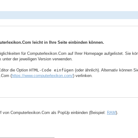
uterlexikon.Com leicht in Ihre Seite einbinden können.
ichkeiten für Computerlexikon.Com auf Ihrer Homepage aufgelistet. Sie könne
 unter der jeweiligen Version verwenden.
ditor die Option
HTML-Code einfügen
(oder ähnlich). Alternativ können S
n.Com (
https://www.computerlexikon.com/
) verlinken.
ff von Computerlexikon.Com als PopUp einbinden (Beispiel:
RAM
).