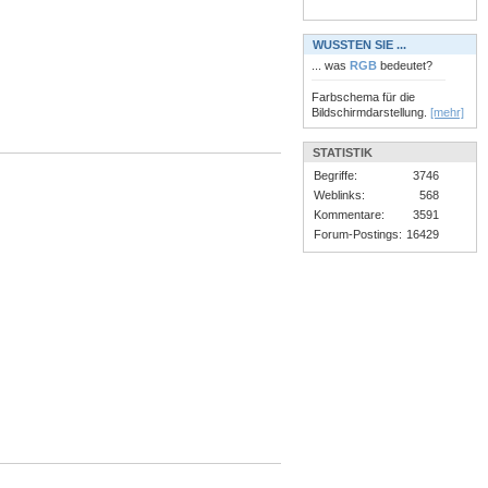
WUSSTEN SIE ...
... was
RGB
bedeutet?
Farbschema für die
Bildschirmdarstellung.
[mehr]
STATISTIK
Begriffe:
3746
Weblinks:
568
Kommentare:
3591
Forum-Postings:
16429