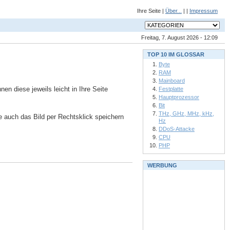
Ihre Seite |
Über...
| |
Impressum
Freitag, 7. August 2026 - 12:09
TOP 10 IM GLOSSAR
Byte
RAM
Mainboard
n diese jeweils leicht in Ihre Seite
Festplatte
Hauptprozessor
Bit
THz, GHz, MHz, kHz,
ie auch das Bild per Rechtsklick speichern
Hz
DDoS-Attacke
CPU
PHP
WERBUNG