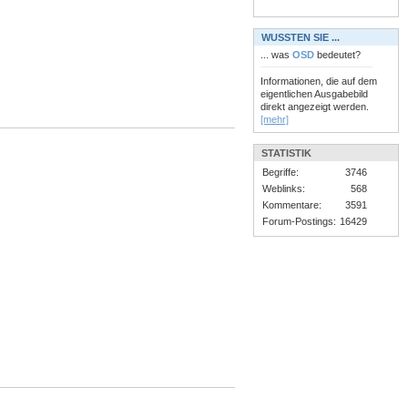
WUSSTEN SIE ...
... was
OSD
bedeutet?
Informationen, die auf dem
eigentlichen Ausgabebild
direkt angezeigt werden.
[mehr]
STATISTIK
Begriffe:
3746
Weblinks:
568
Kommentare:
3591
Forum-Postings:
16429