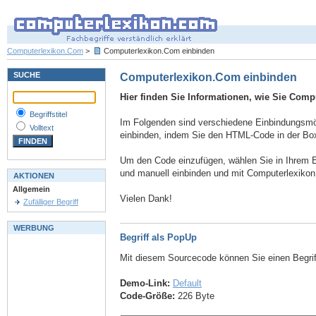
Computerlexikon.Com
>
Computerlexikon.Com einbinden
SUCHE
Computerlexikon.Com einbinden
Hier finden Sie Informationen, wie Sie Comp
Begriffstitel
Im Folgenden sind verschiedene Einbindungsmögl
Volltext
einbinden, indem Sie den HTML-Code in der Box
Um den Code einzufügen, wählen Sie in Ihrem E
und manuell einbinden und mit Computerlexiko
AKTIONEN
Allgemein
Vielen Dank!
Zufälliger Begriff
WERBUNG
Begriff als PopUp
Mit diesem Sourcecode können Sie einen Begri
Demo-Link:
Default
Code-Größe:
226 Byte