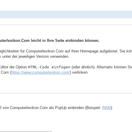
uterlexikon.Com leicht in Ihre Seite einbinden können.
ichkeiten für Computerlexikon.Com auf Ihrer Homepage aufgelistet. Sie könne
 unter der jeweiligen Version verwenden.
ditor die Option
HTML-Code einfügen
(oder ähnlich). Alternativ können S
n.Com (
https://www.computerlexikon.com/
) verlinken.
ff von Computerlexikon.Com als PopUp einbinden (Beispiel:
RAM
).