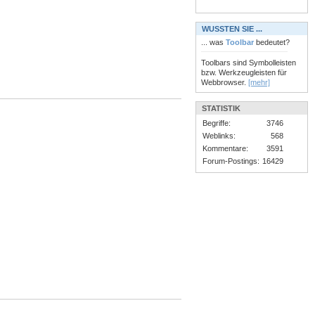
WUSSTEN SIE ...
... was
Toolbar
bedeutet?
Toolbars sind Symbolleisten
bzw. Werkzeugleisten für
Webbrowser.
[mehr]
STATISTIK
Begriffe:
3746
Weblinks:
568
Kommentare:
3591
Forum-Postings:
16429