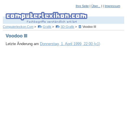
Ihre Seite
|
Über...
| |
Impressum
Computerlexikon.Com
>
Grafik
>
3D-Grafik
>
Voodoo III
Voodoo III
Letzte Änderung am
Donnerstag, 1. April 1999, 22:00 (v1)