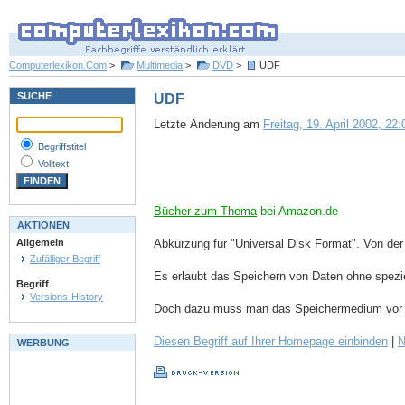
Computerlexikon.Com
>
Multimedia
>
DVD
>
UDF
SUCHE
UDF
Letzte Änderung am
Freitag, 19. April 2002, 22:
Begriffstitel
Volltext
Bücher zum Thema
bei Amazon.de
AKTIONEN
Abkürzung für "Universal Disk Format". Von de
Allgemein
Zufälliger Begriff
Es erlaubt das Speichern von Daten ohne spezi
Begriff
Versions-History
Doch dazu muss man das Speichermedium vor de
Diesen Begriff auf Ihrer Homepage einbinden
|
N
WERBUNG