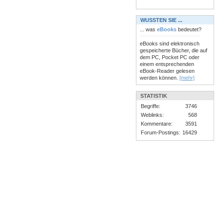
WUSSTEN SIE ...
... was
eBooks
bedeutet?
eBooks sind elektronisch
gespeicherte Bücher, die auf
dem PC, Pocket PC oder
einem entsprechenden
eBook-Reader gelesen
werden können.
[mehr]
STATISTIK
Begriffe:
3746
Weblinks:
568
Kommentare:
3591
Forum-Postings:
16429