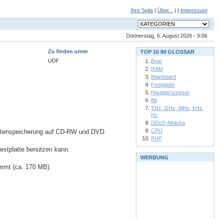
Ihre Seite
|
Über...
| |
Impressum
Donnerstag, 6. August 2026 - 9:06
Zu finden unter
TOP 10 IM GLOSSAR
UDF
Byte
RAM
Mainboard
Festplatte
Hauptprozessor
Bit
THz, GHz, MHz, kHz,
Hz
DDoS-Attacke
CPU
 Datenspeicherung auf CD-RW und DVD.
PHP
estplatte benutzen kann.
WERBUNG
mmt (ca. 170 MB).