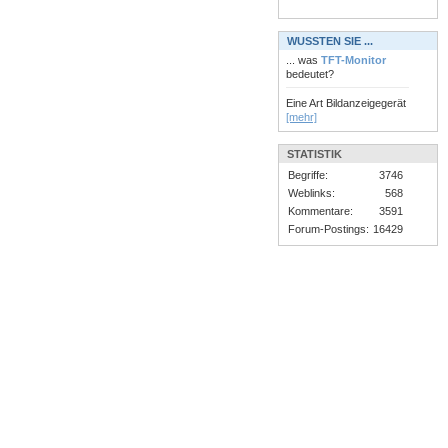
WUSSTEN SIE ...
... was
TFT-Monitor
bedeutet?
Eine Art Bildanzeigegerät
[mehr]
STATISTIK
Begriffe:
3746
Weblinks:
568
Kommentare:
3591
Forum-Postings:
16429