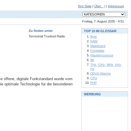
Ihre Seite
|
Über...
| |
Impressum
Freitag, 7. August 2026 - 4:51
Zu finden unter
TOP 10 IM GLOSSAR
Terrestrial Trunked Radio
Byte
RAM
Mainboard
Festplatte
Hauptprozessor
Bit
THz, GHz, MHz, kHz,
Hz
DDoS-Attacke
CPU
se offene, digitale Funkstandard wurde vom
PHP
die optimale Technologie für die besonderen
WERBUNG