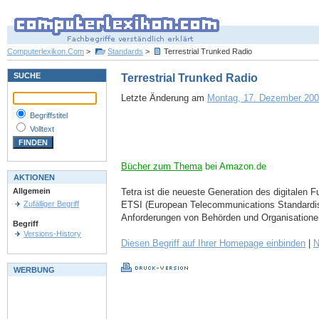
Computerlexikon.Com
>
Standards
>
Terrestrial Trunked Radio
SUCHE
Terrestrial Trunked Radio
Letzte Änderung am
Montag, 17. Dezember 2001
Begriffstitel
Volltext
Bücher zum Thema
bei Amazon.de
AKTIONEN
Tetra ist die neueste Generation des digitalen
Allgemein
ETSI (European Telecommunications Standardisati
Zufälliger Begriff
Anforderungen von Behörden und Organisatione
Begriff
Versions-History
Diesen Begriff auf Ihrer Homepage einbinden
|
N
WERBUNG