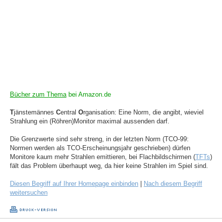
Bücher zum Thema
bei Amazon.de
T
jänstemännes
C
entral
O
rganisation: Eine Norm, die angibt, wieviel
Strahlung ein (Röhren)Monitor maximal aussenden darf.
Die Grenzwerte sind sehr streng, in der letzten Norm (TCO-99:
Normen werden als TCO-Erscheinungsjahr geschrieben) dürfen
Monitore kaum mehr Strahlen emittieren, bei Flachbildschirmen (
TFTs
)
fält das Problem überhaupt weg, da hier keine Strahlen im Spiel sind.
Diesen Begriff auf Ihrer Homepage einbinden
|
Nach diesem Begriff
weitersuchen