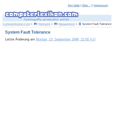
Ihre Seite
|
Über...
| |
Impressum
Computerlexikon.Com
>
Netzwerk
>
Management
>
System Fault Tolerance
System Fault Tolerance
Letzte Änderung am
Montag, 13. September 1999, 22:00 (v1)