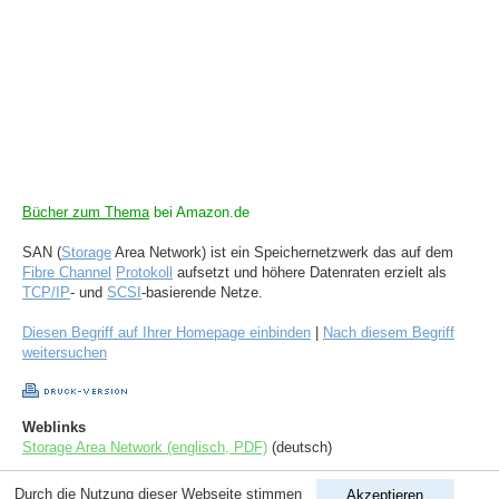
Bücher zum Thema
bei Amazon.de
SAN (
Storage
Area Network) ist ein Speichernetzwerk das auf dem
Fibre Channel
Protokoll
aufsetzt und höhere Datenraten erzielt als
TCP/IP
- und
SCSI
-basierende Netze.
Diesen Begriff auf Ihrer Homepage einbinden
|
Nach diesem Begriff
weitersuchen
Weblinks
Storage Area Network (englisch, PDF)
(deutsch)
Durch die Nutzung dieser Webseite stimmen
Akzeptieren
Copyright © 1998-2026
ComputerLexikon.Com
| All rights reserved.