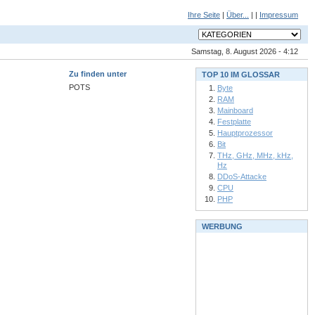
Ihre Seite
|
Über...
| |
Impressum
Samstag, 8. August 2026 - 4:12
Zu finden unter
TOP 10 IM GLOSSAR
POTS
Byte
RAM
Mainboard
Festplatte
Hauptprozessor
Bit
THz, GHz, MHz, kHz,
Hz
DDoS-Attacke
CPU
PHP
WERBUNG