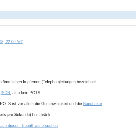
8, 22:00 (v1)
erkömmlichen kupfernen (Telephon)leitungen bezeichnet.
l
ISDN
, also kein POTS.
POTS ist vor allem die Geschwinigkeit und die
Bandbreite
.
b
its
p
ro
S
ekunde) beschränkt.
ach diesem Begriff weitersuchen