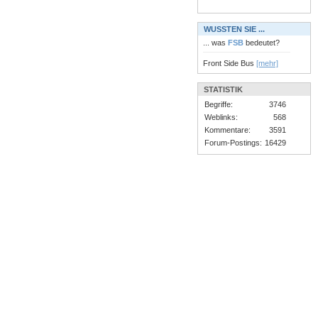
WUSSTEN SIE ...
... was
FSB
bedeutet?
Front Side Bus
[mehr]
STATISTIK
Begriffe:
3746
Weblinks:
568
Kommentare:
3591
Forum-Postings:
16429