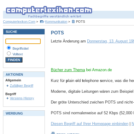
Computerlexikon.Com
>
Kommunikation
>
POTS
SUCHE
POTS
Letzte Änderung am
Donnerstag, 13. August 199
Begriffstitel
Volltext
Bücher zum Thema
bei Amazon.de
AKTIONEN
Kurz für
p
lain
o
ld
t
elephone
s
ervice, was die h
Allgemein
Zufälliger Begriff
Moderne, digitale Leitungen wären zum Beispie
Begriff
Versions-History
Der gröte Unterschied zwichen POTS und nicht-
POTS sind normalerweise auf 52 Kbps (52,000
WERBUNG
Diesen Begriff auf Ihrer Homepage einbinden
|
N