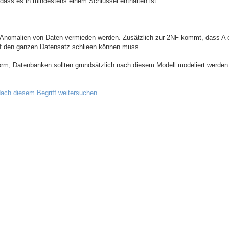
t, dass es in mindestens einem Schlüssel enthalten ist.
ier Anomalien von Daten vermieden werden. Zusätzlich zur 2NF kommt, dass A
auf den ganzen Datensatz schlieen können muss.
form, Datenbanken sollten grundsätzlich nach diesem Modell modeliert werden.
ach diesem Begriff weitersuchen