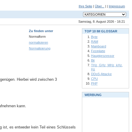
Ihre Seite
|
Über...
| |
Impressum
Samstag, 8. August 2026 - 16:21
Zu finden unter
TOP 10 IM GLOSSAR
Normalform
Byte
RAM
normalisieren
Mainboard
Normalisierung
Festplatte
Hauptprozessor
Bit
THz, GHz, MHz, kHz,
Hz
DDoS-Attacke
CPU
enügen. Hierbei wird zwischen 3
PHP
WERBUNG
 aufnehmen kann.
 ist, es entweder kein Teil eines Schlüssels