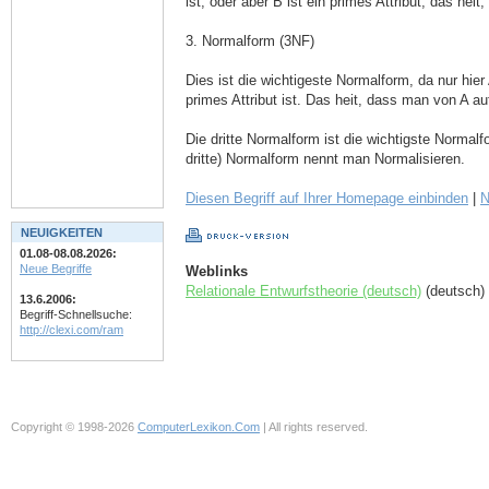
ist, oder aber B ist ein primes Attribut, das hei
3. Normalform (3NF)
Dies ist die wichtigeste Normalform, da nur h
primes Attribut ist. Das heit, dass man von A 
Die dritte Normalform ist die wichtigste Normal
dritte) Normalform nennt man Normalisieren.
Diesen Begriff auf Ihrer Homepage einbinden
|
N
NEUIGKEITEN
01.08-08.08.2026:
Neue Begriffe
Weblinks
Relationale Entwurfstheorie (deutsch)
(deutsch)
13.6.2006:
Begriff-Schnellsuche:
http://clexi.com/ram
Copyright © 1998-2026
ComputerLexikon.Com
| All rights reserved.