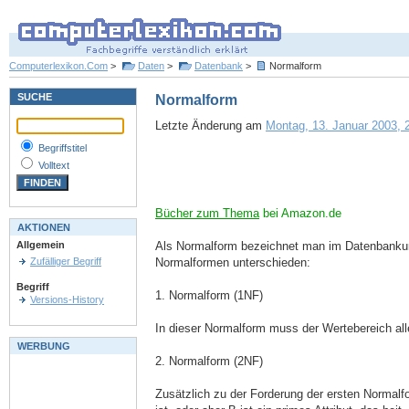
Computerlexikon.Com
>
Daten
>
Datenbank
>
Normalform
SUCHE
Normalform
Letzte Änderung am
Montag, 13. Januar 2003, 2
Begriffstitel
Volltext
Bücher zum Thema
bei Amazon.de
AKTIONEN
Als Normalform bezeichnet man im Datenbankum
Allgemein
Normalformen unterschieden:
Zufälliger Begriff
Begriff
1. Normalform (1NF)
Versions-History
In dieser Normalform muss der Wertebereich alle
WERBUNG
2. Normalform (2NF)
Zusätzlich zu der Forderung der ersten Normalfo