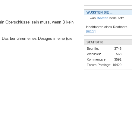
WUSSTEN SIE ...
... was
Booten
bedeutet?
 ein Oberschlüssel sein muss, wenn B kein
Hochfahren eines Rechners
[mehr]
 Das berführen eines Designs in eine (die
STATISTIK
Begriffe:
3746
Weblinks:
568
Kommentare:
3591
Forum-Postings:
16429