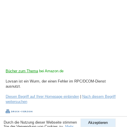
Bücher zum Thema
bei Amazon.de
Lovsan ist ein Wurm, der einen Fehler im RPC/DCOM-Dienst
ausnutzt.
Diesen Begriff auf Ihrer Homepage einbinden
|
Nach diesem Begriff
weitersuchen
Durch die Nutzung dieser Webseite stimmen
Akzeptieren
Copyright © 1998-2026
ComputerLexikon.Com
| All rights reserved.
Sie der Verwendung von Cookies zu.
Mehr