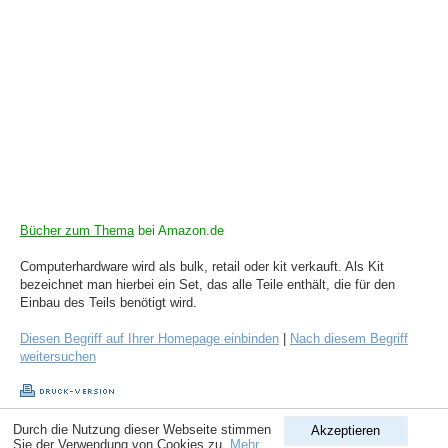
Bücher zum Thema
bei Amazon.de
Computerhardware wird als bulk, retail oder kit verkauft. Als Kit
bezeichnet man hierbei ein Set, das alle Teile enthält, die für den
Einbau des Teils benötigt wird.
Diesen Begriff auf Ihrer Homepage einbinden
|
Nach diesem Begriff
weitersuchen
Durch die Nutzung dieser Webseite stimmen
Akzeptieren
Copyright © 1998-2026
ComputerLexikon.Com
| All rights reserved.
Sie der Verwendung von Cookies zu.
Mehr