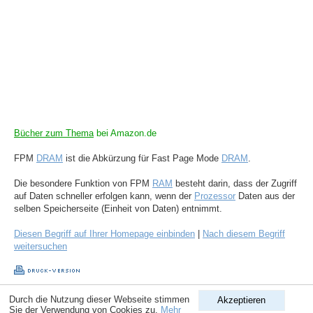
Bücher zum Thema
bei Amazon.de
FPM
DRAM
ist die Abkürzung für Fast Page Mode
DRAM
.
Die besondere Funktion von FPM
RAM
besteht darin, dass der Zugriff
auf Daten schneller erfolgen kann, wenn der
Prozessor
Daten aus der
selben Speicherseite (Einheit von Daten) entnimmt.
Diesen Begriff auf Ihrer Homepage einbinden
|
Nach diesem Begriff
weitersuchen
Durch die Nutzung dieser Webseite stimmen
Akzeptieren
Copyright © 1998-2026
ComputerLexikon.Com
| All rights reserved.
Sie der Verwendung von Cookies zu.
Mehr