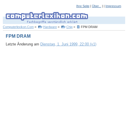
Ihre Seite
|
Über...
| |
Impressum
Computerlexikon.Com
>
Hardware
>
Chip
>
FPM DRAM
FPM DRAM
Letzte Änderung am
Dienstag, 1. Juni 1999, 22:00 (v1)