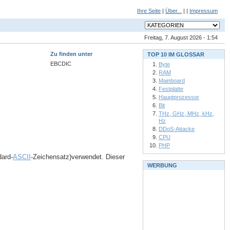
Ihre Seite
|
Über...
| |
Impressum
Freitag, 7. August 2026 - 1:54
Zu finden unter
TOP 10 IM GLOSSAR
EBCDIC
Byte
RAM
Mainboard
Festplatte
Hauptprozessor
Bit
THz, GHz, MHz, kHz,
Hz
DDoS-Attacke
CPU
PHP
ard-
ASCII
-Zeichensatz)verwendet. Dieser
WERBUNG