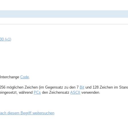
00 (v1)
Interchange
Code
.
n 256 möglichen Zeichen (im Gegensatz zu den 7
Bit
und 128 Zeichen im Stand
eingesetzt, während
PCs
den Zeichensatz
ASCII
verwenden.
ach diesem Begriff weitersuchen