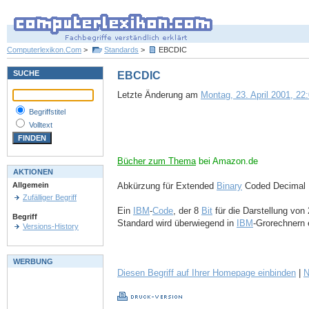
Computerlexikon.Com
>
Standards
>
EBCDIC
SUCHE
EBCDIC
Letzte Änderung am
Montag, 23. April 2001, 22:
Begriffstitel
Volltext
Bücher zum Thema
bei Amazon.de
AKTIONEN
Abkürzung für Extended
Binary
Coded Decimal 
Allgemein
Zufälliger Begriff
Ein
IBM
-
Code
, der 8
Bit
für die Darstellung vo
Begriff
Standard wird überwiegend in
IBM
-Grorechnern 
Versions-History
WERBUNG
Diesen Begriff auf Ihrer Homepage einbinden
|
N