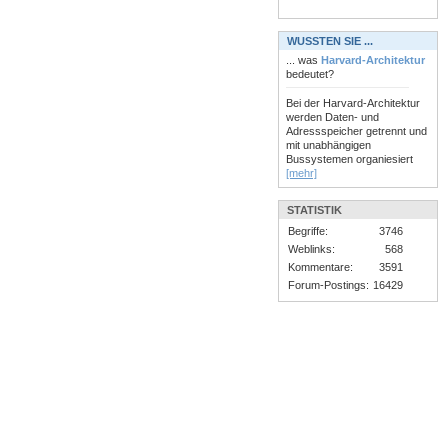
WUSSTEN SIE ...
... was
Harvard-Architektur
bedeutet?
Bei der Harvard-Architektur
werden Daten- und
Adressspeicher getrennt und
mit unabhängigen
Bussystemen organiesiert
[mehr]
STATISTIK
Begriffe:
3746
Weblinks:
568
Kommentare:
3591
Forum-Postings:
16429