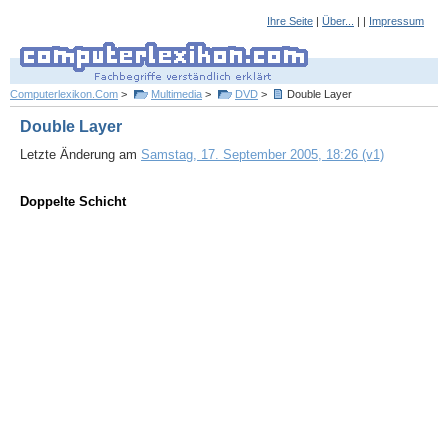
Ihre Seite
|
Über...
| |
Impressum
Computerlexikon.Com
>
Multimedia
>
DVD
>
Double Layer
Double Layer
Letzte Änderung am
Samstag, 17. September 2005, 18:26 (v1)
Doppelte Schicht