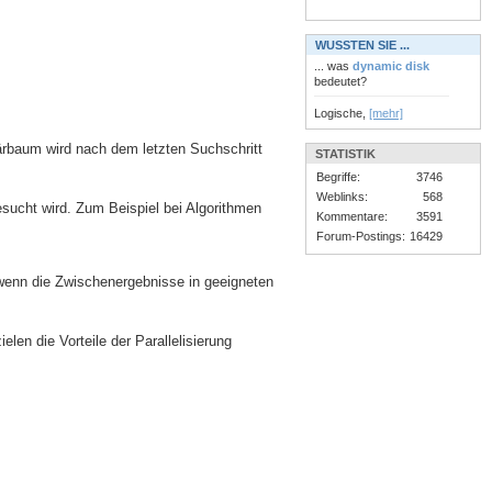
WUSSTEN SIE ...
... was
dynamic disk
bedeutet?
Logische,
[mehr]
ärbaum wird nach dem letzten Suchschritt
STATISTIK
Begriffe:
3746
Weblinks:
568
sucht wird. Zum Beispiel bei Algorithmen
Kommentare:
3591
Forum-Postings:
16429
 wenn die Zwischenergebnisse in geeigneten
en die Vorteile der Parallelisierung