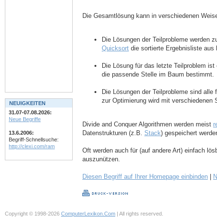
Die Gesamtlösung kann in verschiedenen Weisen
Die Lösungen der Teilprobleme werden z
Quicksort
die sortierte Ergebnisliste aus 
Die Lösung für das letzte Teilproblem i
die passende Stelle im Baum bestimmt.
Die Lösungen der Teilprobleme sind alle
zur Optimierung wird mit verschiedenen 
NEUIGKEITEN
31.07-07.08.2026:
Neue Begriffe
Divide and Conquer Algorithmen werden meist
r
Datenstrukturen (z.B.
Stack
) gespeichert werde
13.6.2006:
Begriff-Schnellsuche:
http://clexi.com/ram
Oft werden auch für (auf andere Art) einfach lö
auszunützen.
Diesen Begriff auf Ihrer Homepage einbinden
|
N
Copyright © 1998-2026
ComputerLexikon.Com
| All rights reserved.