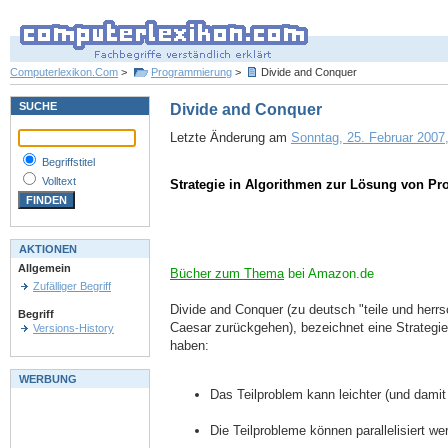
Computerlexikon.Com
>
Programmierung
>
Divide and Conquer
SUCHE
Divide and Conquer
Letzte Änderung am
Sonntag, 25. Februar 2007,
Begriffstitel
Volltext
Strategie in Algorithmen zur Lösung von Pr
AKTIONEN
Allgemein
Bücher zum Thema
bei Amazon.de
Zufälliger Begriff
Divide and Conquer (zu deutsch "teile und herrs
Begriff
Caesar zurückgehen), bezeichnet eine Strategie
Versions-History
haben:
WERBUNG
Das Teilproblem kann leichter (und damit 
Die Teilprobleme können parallelisiert w