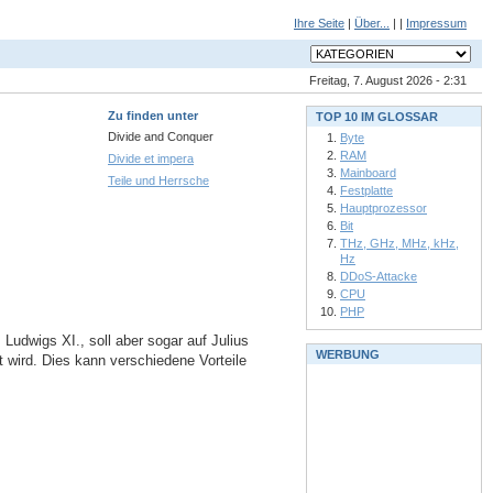
Ihre Seite
|
Über...
| |
Impressum
Freitag, 7. August 2026 - 2:31
Zu finden unter
TOP 10 IM GLOSSAR
Divide and Conquer
Byte
RAM
Divide et impera
Mainboard
Teile und Herrsche
Festplatte
Hauptprozessor
Bit
THz, GHz, MHz, kHz,
Hz
DDoS-Attacke
CPU
PHP
Ludwigs XI., soll aber sogar auf Julius
WERBUNG
t wird. Dies kann verschiedene Vorteile