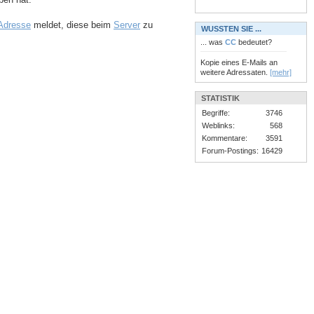
Adresse
meldet, diese beim
Server
zu
WUSSTEN SIE ...
... was
CC
bedeutet?
Kopie eines E-Mails an
weitere Adressaten.
[mehr]
STATISTIK
Begriffe:
3746
Weblinks:
568
Kommentare:
3591
Forum-Postings:
16429