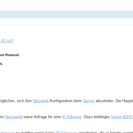
:43 (v2)
on Protocol.
n.
glichen, sich ihre
Netzwerk
-Konfiguration beim
Server
abzuholen. Die Hauptin
 im
Netzwerk
) seine Anfrage für eine
IP-Adresse
. Dazu befähigte
Server
(
DHCP
dressen
zu melden sowie keine
IP-Adressen
anzubieten, die er bereits verge