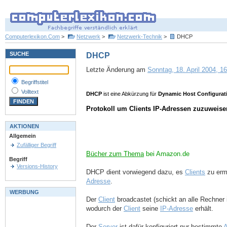
Computerlexikon.Com
>
Netzwerk
>
Netzwerk-Technik
>
DHCP
SUCHE
DHCP
Letzte Änderung am
Sonntag, 18. April 2004, 16
Begriffstitel
Volltext
DHCP
ist eine Abkürzung für
Dynamic Host Configurati
Protokoll um Clients IP-Adressen zuzuweise
AKTIONEN
Allgemein
Zufälliger Begriff
Bücher zum Thema
bei Amazon.de
Begriff
Versions-History
DHCP dient vorwiegend dazu, es
Clients
zu ermö
Adresse
.
WERBUNG
Der
Client
broadcastet (schickt an alle Rechner
wodurch der
Client
seine
IP-Adresse
erhält.
Der
Server
ist dafür konfiguriert nur bestimmte
A