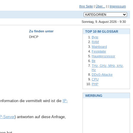
Ihre Seite
|
Über...
| |
Impressum
Sonntag, 9. August 2026 - 9:30
Zu finden unter
TOP 10 IM GLOSSAR
DHCP
Byte
RAM
Mainboard
Festplatte
Hauptprozessor
Bit
THz, GHz, MHz, kHz,
Hz
DDoS-Attacke
CPU
PHP
WERBUNG
formation die vermittelt wird ist die
IP-
-Server
) antworten auf diese Anfrage,
ben hat.