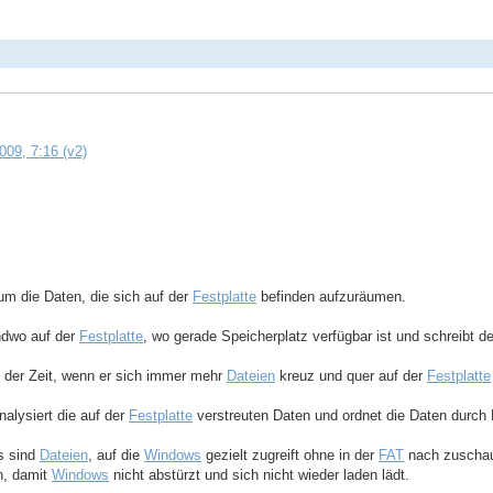
09, 7:16 (v2)
m die Daten, die sich auf der
Festplatte
befinden aufzuräumen.
ndwo auf der
Festplatte
, wo gerade Speicherplatz verfügbar ist und schreibt d
 der Zeit, wenn er sich immer mehr
Dateien
kreuz und quer auf der
Festplatte
alysiert die auf der
Festplatte
verstreuten Daten und ordnet die Daten durch
s sind
Dateien
, auf die
Windows
gezielt zugreift ohne in der
FAT
nach zuschaue
n, damit
Windows
nicht abstürzt und sich nicht wieder laden lädt.