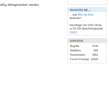
äßig defragmentiert werden.
WUSSTEN SIE ...
... was
Blu-ray Disc
bedeutet?
Nachfolger der DVD mit bis
zu 50 GB Speicherkapazität.
[mehr]
STATISTIK
Begriffe:
3746
Weblinks:
568
Kommentare:
3591
Forum-Postings:
16429