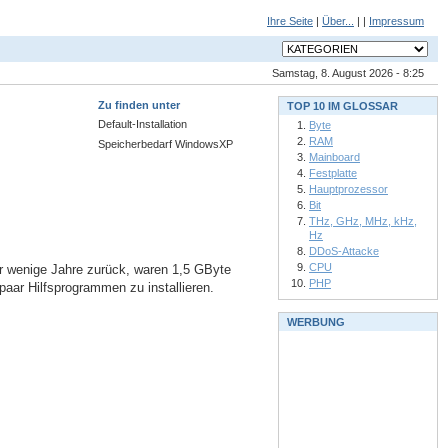
Ihre Seite
|
Über...
| |
Impressum
Samstag, 8. August 2026 - 8:25
Zu finden unter
TOP 10 IM GLOSSAR
Default-Installation
Byte
RAM
Speicherbedarf WindowsXP
Mainboard
Festplatte
Hauptprozessor
Bit
THz, GHz, MHz, kHz,
Hz
DDoS-Attacke
CPU
ur wenige Jahre zurück, waren 1,5 GByte
PHP
paar Hilfsprogrammen zu installieren.
WERBUNG