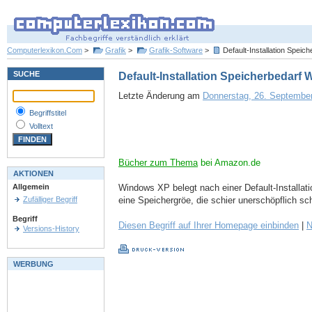
Computerlexikon.Com
>
Grafik
>
Grafik-Software
>
Default-Installation Spei
SUCHE
Default-Installation Speicherbedar
Letzte Änderung am
Donnerstag, 26. September
Begriffstitel
Volltext
Bücher zum Thema
bei Amazon.de
AKTIONEN
Windows XP belegt nach einer Default-Installat
Allgemein
eine Speichergröe, die schier unerschöpflich sc
Zufälliger Begriff
Begriff
Diesen Begriff auf Ihrer Homepage einbinden
|
N
Versions-History
WERBUNG