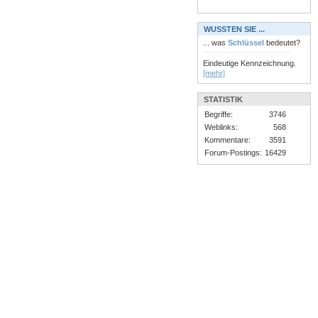
WUSSTEN SIE ...
... was
Schlüssel
bedeutet?
Eindeutige Kennzeichnung.
[mehr]
STATISTIK
Begriffe:
3746
Weblinks:
568
Kommentare:
3591
Forum-Postings:
16429