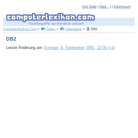
Ihre Seite
|
Über...
| |
Impressum
Computerlexikon.Com
>
Daten
>
Datenbank
>
DB2
DB2
Letzte Änderung am
Sonntag, 9. September 2001, 22:00 (v1)