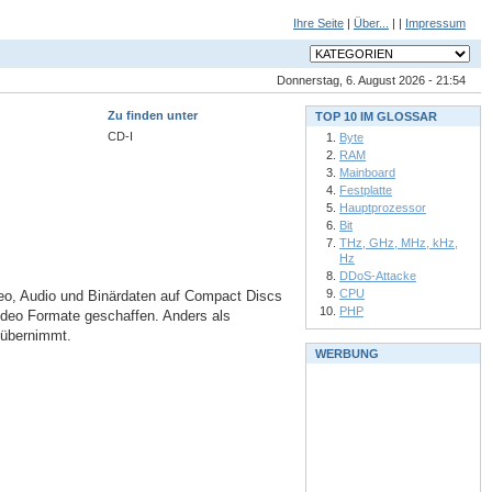
Ihre Seite
|
Über...
| |
Impressum
Donnerstag, 6. August 2026 - 21:54
Zu finden unter
TOP 10 IM GLOSSAR
CD-I
Byte
RAM
Mainboard
Festplatte
Hauptprozessor
Bit
THz, GHz, MHz, kHz,
Hz
DDoS-Attacke
CPU
ideo, Audio und Binärdaten auf Compact Discs
PHP
Video Formate geschaffen. Anders als
 übernimmt.
WERBUNG