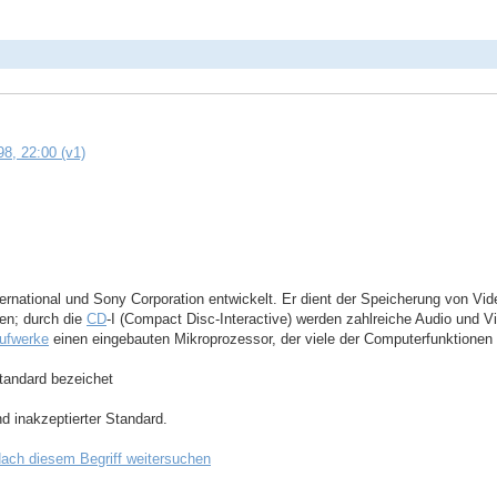
8, 22:00 (v1)
ternational und Sony Corporation entwickelt. Er dient der Speicherung von V
en; durch die
CD
-I (Compact Disc-Interactive) werden zahlreiche Audio und 
ufwerke
einen eingebauten Mikroprozessor, der viele der Computerfunktionen
tandard bezeichet
nd inakzeptierter Standard.
ach diesem Begriff weitersuchen