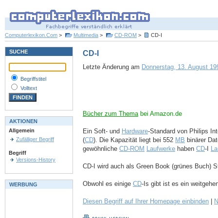
Computerlexikon.Com
>
Multimedia
>
CD-ROM
>
CD-I
SUCHE
CD-I
Letzte Änderung am
Donnerstag, 13. August 199
Begriffstitel
Volltext
Bücher zum Thema
bei Amazon.de
AKTIONEN
Ein Soft- und
Hardware
-Standard von Philips In
Allgemein
(
CD
). Die Kapazität liegt bei 552
MB
binärer Dat
Zufälliger Begriff
gewöhnliche
CD-ROM
Laufwerke
haben
CD
-I
La
Begriff
Versions-History
CD-I wird auch als Green Book (grünes Buch) S
Obwohl es einige
CD
-Is gibt ist es ein weitgehe
WERBUNG
Diesen Begriff auf Ihrer Homepage einbinden
|
N