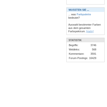
WUSSTEN SIE ...
... was
Farbpalette
bedeutet?
Auswahl bestimmter Farben
aus dem gesamten
Farbspektrum.
[mehr]
STATISTIK
Begriffe:
3746
Weblinks:
568
Kommentare:
3591
Forum-Postings:
16429