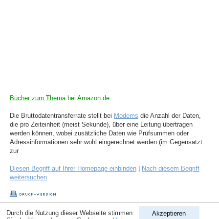
Bücher zum Thema
bei Amazon.de
Die Bruttodatentransferrate stellt bei
Modems
die Anzahl der Daten,
die pro Zeiteinheit (meist Sekunde), über eine Leitung übertragen
werden können, wobei zusätzliche Daten wie Prüfsummen oder
Adressinformationen sehr wohl eingerechnet werden (im Gegensatzt
zur
Diesen Begriff auf Ihrer Homepage einbinden
|
Nach diesem Begriff
weitersuchen
Durch die Nutzung dieser Webseite stimmen
Akzeptieren
Copyright © 1998-2026
ComputerLexikon.Com
| All rights reserved.