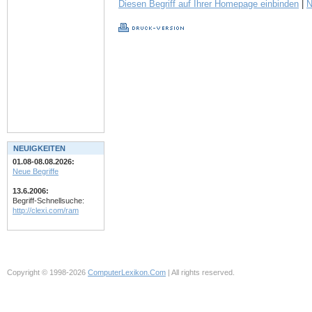
Diesen Begriff auf Ihrer Homepage einbinden
|
N
NEUIGKEITEN
01.08-08.08.2026:
Neue Begriffe
13.6.2006:
Begriff-Schnellsuche:
http://clexi.com/ram
Copyright © 1998-2026
ComputerLexikon.Com
| All rights reserved.