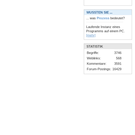
WUSSTEN SIE ...
... was
Prozess
bedeutet?
Laufende Instanz eines
Programms auf einem PC.
[mehr]
STATISTIK
Begriffe:
3746
Weblinks:
568
Kommentare:
3591
Forum-Postings:
16429