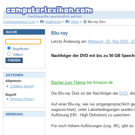
Computerlexikon.Com
>
Multimedia
>
Video
>
Blu-ray Disc
SUCHE
Blu-ray
Letzte Änderung am
Mittwoch, 20. Mai 2015, 12
Begriffstitel
Volltext
Nachfolger der DVD mit bis zu 50 GB Speiche
AKTIONEN
Allgemein
Bücher zum Thema
bei Amazon.de
Zufälliger Begriff
Die Blu-ray Disk ist der Nachfolger der
DVD
, di
Begriff
Versions-History
Auf einer Blu-ray, wie sie umgangssprachlich g
augezeichnet), unter Laborbedingungen wurden b
WERBUNG
Auflösung (HD - High Definition) zu speichern.
Für noch höhere Auflösungen (sog. 4K), gibt es 