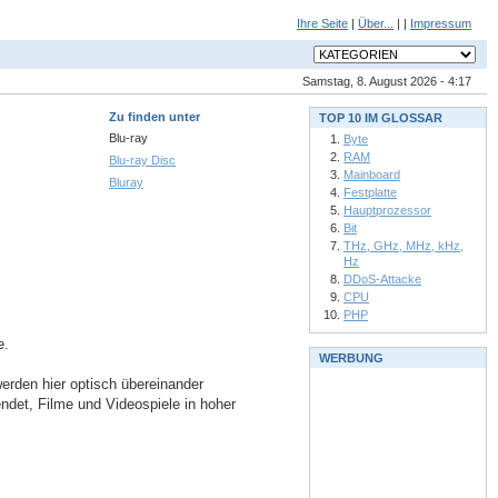
Ihre Seite
|
Über...
| |
Impressum
Samstag, 8. August 2026 - 4:17
Zu finden unter
TOP 10 IM GLOSSAR
Blu-ray
Byte
RAM
Blu-ray Disc
Mainboard
Bluray
Festplatte
Hauptprozessor
Bit
THz, GHz, MHz, kHz,
Hz
DDoS-Attacke
CPU
PHP
e.
WERBUNG
erden hier optisch übereinander
ndet, Filme und Videospiele in hoher