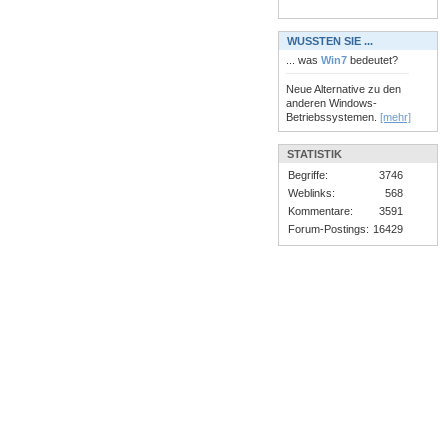
WUSSTEN SIE ...
... was
Win7
bedeutet?
Neue Alternative zu den
anderen Windows-
Betriebssystemen.
[mehr]
STATISTIK
Begriffe:
3746
Weblinks:
568
Kommentare:
3591
Forum-Postings:
16429