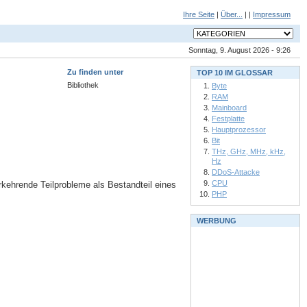
Ihre Seite
|
Über...
| |
Impressum
Sonntag, 9. August 2026 - 9:26
Zu finden unter
TOP 10 IM GLOSSAR
Bibliothek
Byte
RAM
Mainboard
Festplatte
Hauptprozessor
Bit
THz, GHz, MHz, kHz,
Hz
DDoS-Attacke
CPU
kehrende Teilprobleme als Bestandteil eines
PHP
WERBUNG