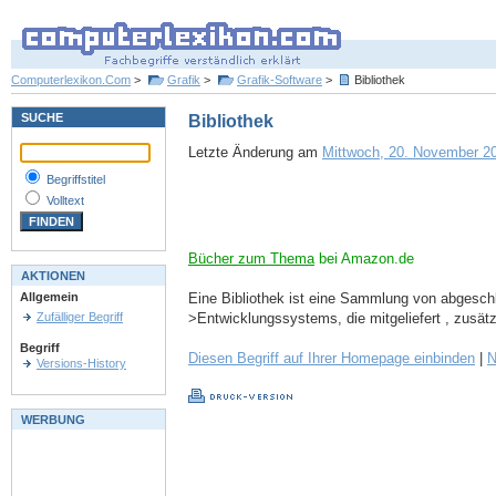
Computerlexikon.Com
>
Grafik
>
Grafik-Software
>
Bibliothek
SUCHE
Bibliothek
Letzte Änderung am
Mittwoch, 20. November 20
Begriffstitel
Volltext
Bücher zum Thema
bei Amazon.de
AKTIONEN
Eine Bibliothek ist eine Sammlung von abgesch
Allgemein
>Entwicklungssystems, die mitgeliefert , zusätz
Zufälliger Begriff
Begriff
Diesen Begriff auf Ihrer Homepage einbinden
|
N
Versions-History
WERBUNG