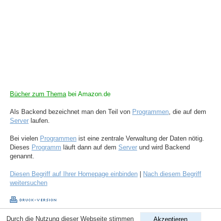
Bücher zum Thema
bei Amazon.de
Als Backend bezeichnet man den Teil von
Programmen
, die auf dem
Server
laufen.
Bei vielen
Programmen
ist eine zentrale Verwaltung der Daten nötig.
Dieses
Programm
läuft dann auf dem
Server
und wird Backend
genannt.
Diesen Begriff auf Ihrer Homepage einbinden
|
Nach diesem Begriff
weitersuchen
Durch die Nutzung dieser Webseite stimmen
Akzeptieren
Copyright © 1998-2026
ComputerLexikon.Com
| All rights reserved.