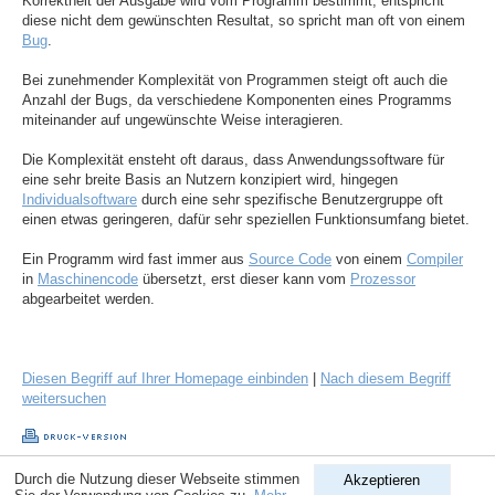
Korrektheit der Ausgabe wird vom Programm bestimmt, entspricht
diese nicht dem gewünschten Resultat, so spricht man oft von einem
Bug
.
Bei zunehmender Komplexität von Programmen steigt oft auch die
Anzahl der Bugs, da verschiedene Komponenten eines Programms
miteinander auf ungewünschte Weise interagieren.
Die Komplexität ensteht oft daraus, dass Anwendungssoftware für
eine sehr breite Basis an Nutzern konzipiert wird, hingegen
Individualsoftware
durch eine sehr spezifische Benutzergruppe oft
einen etwas geringeren, dafür sehr speziellen Funktionsumfang bietet.
Ein Programm wird fast immer aus
Source Code
von einem
Compiler
in
Maschinencode
übersetzt, erst dieser kann vom
Prozessor
abgearbeitet werden.
Diesen Begriff auf Ihrer Homepage einbinden
|
Nach diesem Begriff
weitersuchen
Durch die Nutzung dieser Webseite stimmen
Akzeptieren
Copyright © 1998-2026
ComputerLexikon.Com
| All rights reserved.