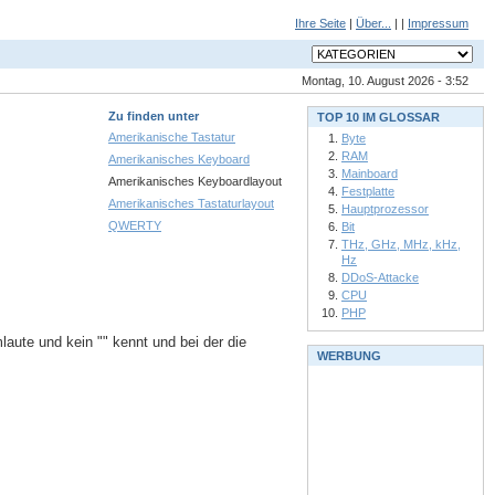
Ihre Seite
|
Über...
| |
Impressum
Montag, 10. August 2026 - 3:52
Zu finden unter
TOP 10 IM GLOSSAR
Amerikanische Tastatur
Byte
RAM
Amerikanisches Keyboard
Mainboard
Amerikanisches Keyboardlayout
Festplatte
Amerikanisches Tastaturlayout
Hauptprozessor
QWERTY
Bit
THz, GHz, MHz, kHz,
Hz
DDoS-Attacke
CPU
PHP
laute und kein "" kennt und bei der die
WERBUNG