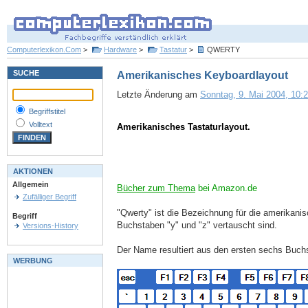
Computerlexikon.Com
>
Hardware
>
Tastatur
>
QWERTY
SUCHE
Amerikanisches Keyboardlayout
Letzte Änderung am
Sonntag, 9. Mai 2004, 10:2
Begriffstitel
Volltext
Amerikanisches Tastaturlayout.
AKTIONEN
Allgemein
Bücher zum Thema
bei Amazon.de
Zufälliger Begriff
"Qwerty" ist die Bezeichnung für die amerikani
Begriff
Buchstaben "y" und "z" vertauscht sind.
Versions-History
Der Name resultiert aus den ersten sechs Buch
WERBUNG