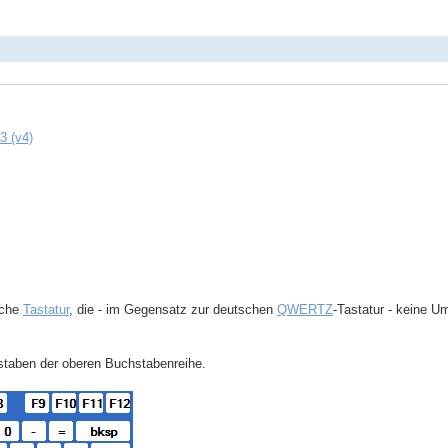
3 (v4)
sche
Tastatur
, die - im Gegensatz zur deutschen
QWERTZ
-Tastatur - keine Um
staben der oberen Buchstabenreihe.