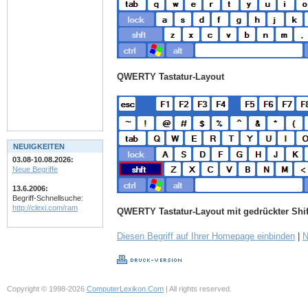
QWERTY Tastatur-Layout
NEUIGKEITEN
03.08-10.08.2026:
Neue Begriffe
13.6.2006:
Begriff-Schnellsuche:
http://clexi.com/ram
QWERTY Tastatur-Layout mit gedrückter Shif
Diesen Begriff auf Ihrer Homepage einbinden
|
N
Copyright © 1998-2026
ComputerLexikon.Com
| All rights reserved.