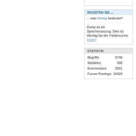
WUSSTEN SIE ...
... was
Dump
bedeutet?
Dump ist ein
Speicherauszug. Dies ist
Wichtig bei der Fehlersuche.
[mehr]
STATISTIK
Begriffe:
3746
Weblinks:
568
Kommentare:
3591
Forum-Postings:
16429