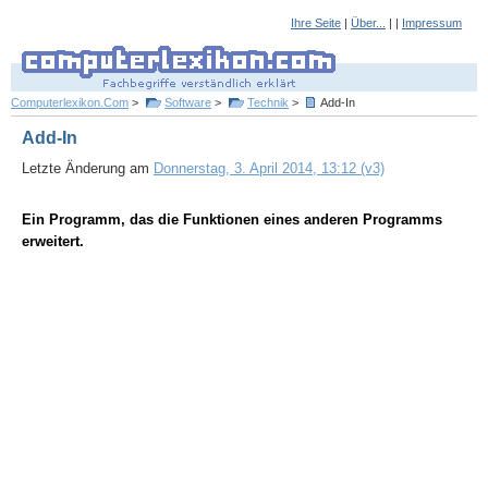
Ihre Seite
|
Über...
| |
Impressum
Computerlexikon.Com
>
Software
>
Technik
>
Add-In
Add-In
Letzte Änderung am
Donnerstag, 3. April 2014, 13:12 (v3)
Ein Programm, das die Funktionen eines anderen Programms
erweitert.