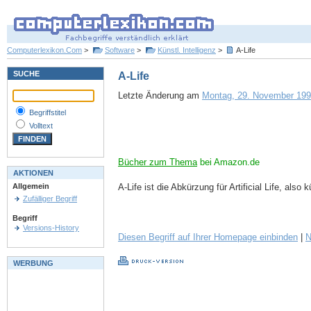
Computerlexikon.Com
>
Software
>
Künstl. Intelligenz
>
A-Life
SUCHE
A-Life
Letzte Änderung am
Montag, 29. November 1999
Begriffstitel
Volltext
Bücher zum Thema
bei Amazon.de
AKTIONEN
A-Life ist die Abkürzung für Artificial Life, al
Allgemein
Zufälliger Begriff
Begriff
Versions-History
Diesen Begriff auf Ihrer Homepage einbinden
|
N
WERBUNG