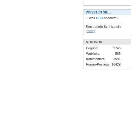
WUSSTEN SIE ...
... was
USB
bedeutet?
Eine serielle Schnittstelle
[mehr]
STATISTIK
Begriffe:
3746
Weblinks:
568
Kommentare:
3591
Forum-Postings:
16429