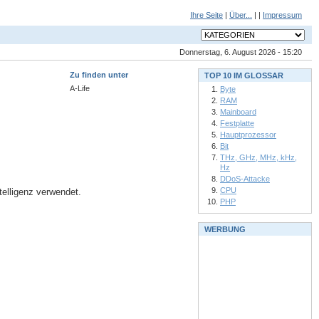
Ihre Seite
|
Über...
| |
Impressum
Donnerstag, 6. August 2026 - 15:20
Zu finden unter
TOP 10 IM GLOSSAR
A-Life
Byte
RAM
Mainboard
Festplatte
Hauptprozessor
Bit
THz, GHz, MHz, kHz,
Hz
DDoS-Attacke
CPU
ntelligenz verwendet.
PHP
WERBUNG