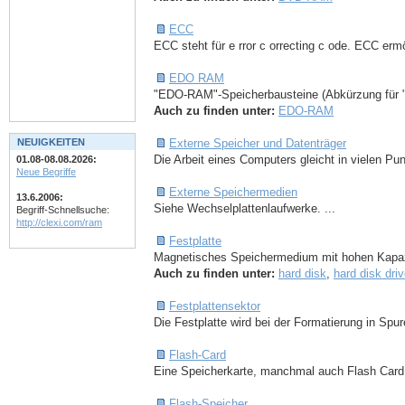
ECC
ECC steht für e rror c orrecting c ode. ECC ermög
EDO RAM
"EDO-RAM"-Speicherbausteine (Abkürzung für "
Auch zu finden unter:
EDO-RAM
NEUIGKEITEN
Externe Speicher und Datenträger
Die Arbeit eines Computers gleicht in vielen Pun
01.08-08.08.2026:
Neue Begriffe
Externe Speichermedien
13.6.2006:
Siehe Wechselplattenlaufwerke. ...
Begriff-Schnellsuche:
http://clexi.com/ram
Festplatte
Magnetisches Speichermedium mit hohen Kapazit
Auch zu finden unter:
hard disk
,
hard disk dri
Festplattensektor
Die Festplatte wird bei der Formatierung in Spur
Flash-Card
Eine Speicherkarte, manchmal auch Flash Car
Flash-Speicher