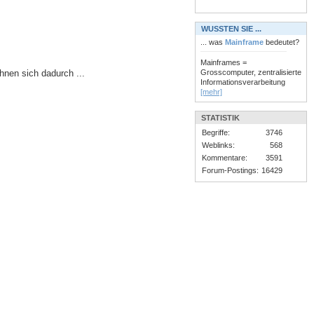
WUSSTEN SIE ...
... was
Mainframe
bedeutet?
Mainframes =
Grosscomputer, zentralisierte
nen sich dadurch ...
Informationsverarbeitung
[mehr]
STATISTIK
Begriffe:
3746
Weblinks:
568
Kommentare:
3591
Forum-Postings:
16429