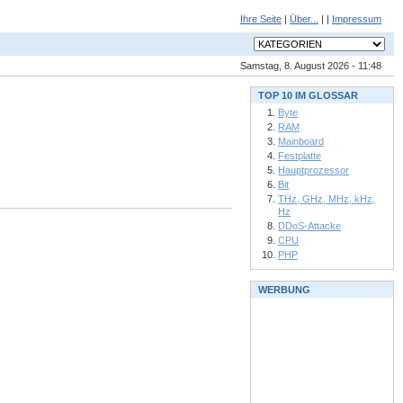
Ihre Seite
|
Über...
| |
Impressum
Samstag, 8. August 2026 - 11:48
TOP 10 IM GLOSSAR
Byte
RAM
Mainboard
Festplatte
Hauptprozessor
Bit
THz, GHz, MHz, kHz,
Hz
DDoS-Attacke
CPU
PHP
WERBUNG