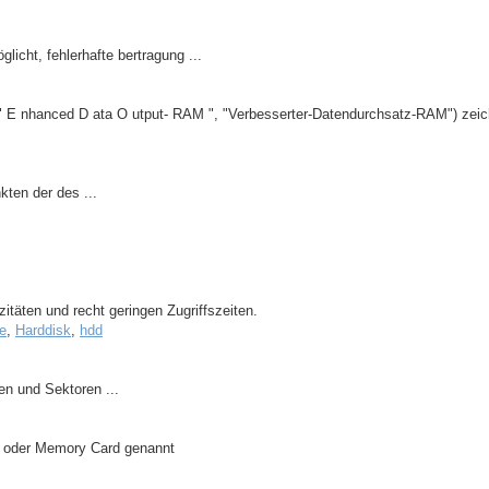
licht, fehlerhafte bertragung ...
 E nhanced D ata O utput- RAM ", "Verbesserter-Datendurchsatz-RAM") zeich
kten der des ...
äten und recht geringen Zugriffszeiten.
ve
,
Harddisk
,
hdd
en und Sektoren ...
d oder Memory Card genannt