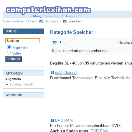
Computerlexikon.Com
>
Hardware
>
Speicher
SUCHE
Kategorie Speicher
..
Hardwar
Begriffstitel
Keine Unterkategorien vorhanden.
Volltext
Begriffe
31 - 40
von
95
gefundenen werden ange
dual Channel
AKTIONEN
Dualchannel Technologie. Eine alte Technik die 
Allgemein
Zufälliger Begriff
WERBUNG
DVD RAM
Ein Format für wiederbeschreibbare DVDs.
Auch zu finden unter:
DVD-RAM