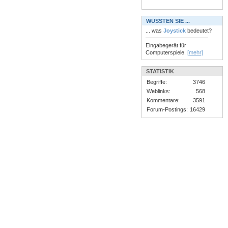
WUSSTEN SIE ...
... was
Joystick
bedeutet?
Eingabegerät für
Computerspiele.
[mehr]
STATISTIK
Begriffe:
3746
Weblinks:
568
Kommentare:
3591
Forum-Postings:
16429