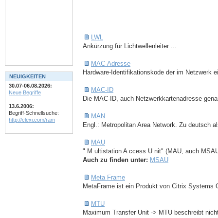
LWL
Ankürzung für Lichtwellenleiter ...
MAC-Adresse
Hardware-Identifikationskode der im Netzwerk e
NEUIGKEITEN
30.07-06.08.2026:
MAC-ID
Neue Begriffe
Die MAC-ID, auch Netzwerkkartenadresse genannt
13.6.2006:
Begriff-Schnellsuche:
MAN
http://clexi.com/ram
Engl.: Metropolitan Area Network. Zu deutsch a
MAU
" M ultistation A ccess U nit" (MAU, auch MSAU)
Auch zu finden unter:
MSAU
Meta Frame
MetaFrame ist ein Produkt von Citrix Systems 
MTU
Maximum Transfer Unit -> MTU beschreibt nichts