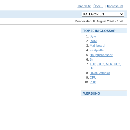
Ihre Seite
|
Über...
| |
Impressum
Donnerstag, 6. August 2026 - 1:26
TOP 10 IM GLOSSAR
Byte
RAM
Mainboard
Festplatte
Hauptprozessor
Bit
THz, GHz, MHz, kHz,
Hz
DDoS-Attacke
CPU
PHP
WERBUNG