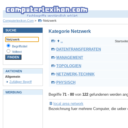
Computerlexikon.Com
>
Netzwerk
SUCHE
Kategorie Netzwerk
..
Startseite
Begriffstitel
DATENTRANSFERRATEN
Volltext
MANAGEMENT
TOPOLOGIEN
AKTIONEN
NETZWERK-TECHNIK
Allgemein
Zufälliger Begriff
PHYSISCH
WERBUNG
Begriffe
71 - 80
von
122
gefundenen werden ang
local area network
Bezeichnung fuer mehrere Computer, die ueber e