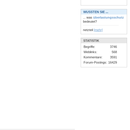
WUSSTEN SIE ...
... was
überlastungsschutz
bedeutet?
netzteil
[mehr]
STATISTIK
Begriffe:
3746
Weblinks:
568
Kommentare:
3591
Forum-Postings:
16429