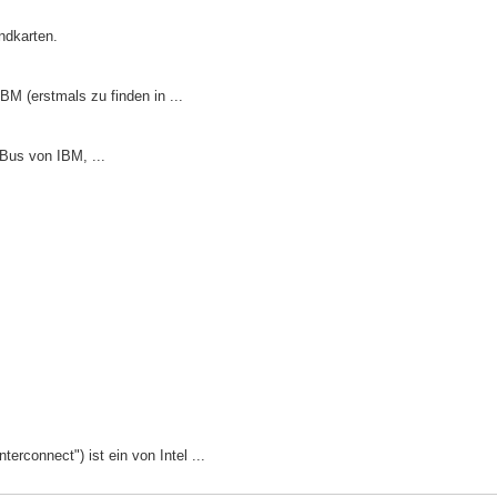
ndkarten.
M (erstmals zu finden in ...
 Bus von IBM, ...
terconnect") ist ein von Intel ...