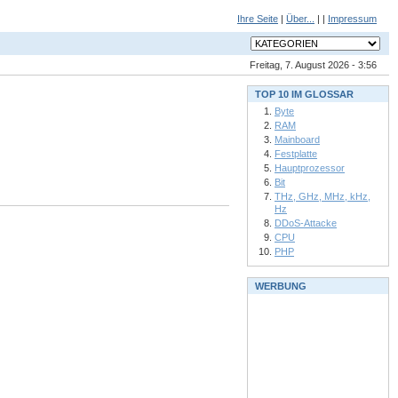
Ihre Seite
|
Über...
| |
Impressum
Freitag, 7. August 2026 - 3:56
TOP 10 IM GLOSSAR
Byte
RAM
Mainboard
Festplatte
Hauptprozessor
Bit
THz, GHz, MHz, kHz,
Hz
DDoS-Attacke
CPU
PHP
WERBUNG