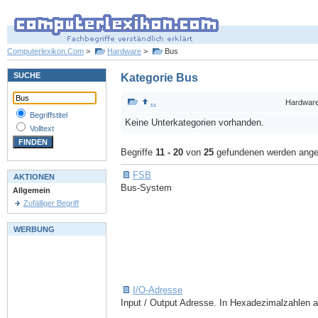
Computerlexikon.Com
>
Hardware
>
Bus
SUCHE
Kategorie Bus
..
Hardwar
Begriffstitel
Keine Unterkategorien vorhanden.
Volltext
Begriffe
11 - 20
von
25
gefundenen werden ange
FSB
AKTIONEN
Bus-System
Allgemein
Zufälliger Begriff
WERBUNG
I/O-Adresse
Input / Output Adresse. In Hexadezimalzahlen 