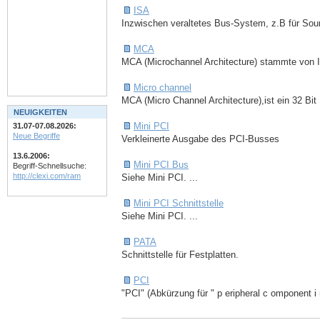
ISA
Inzwischen veraltetes Bus-System, z.B für Sou
MCA
MCA (Microchannel Architecture) stammte von IB
Micro channel
MCA (Micro Channel Architecture),ist ein 32 Bit
NEUIGKEITEN
Mini PCI
31.07-07.08.2026:
Neue Begriffe
Verkleinerte Ausgabe des PCI-Busses
13.6.2006:
Mini PCI Bus
Begriff-Schnellsuche:
http://clexi.com/ram
Siehe Mini PCI. ...
Mini PCI Schnittstelle
Siehe Mini PCI. ...
PATA
Schnittstelle für Festplatten.
PCI
"PCI" (Abkürzung für " p eripheral c omponent i n