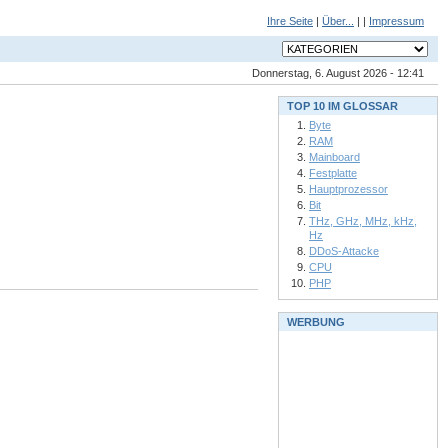
Ihre Seite
|
Über...
| |
Impressum
Donnerstag, 6. August 2026 - 12:41
TOP 10 IM GLOSSAR
Byte
RAM
Mainboard
Festplatte
Hauptprozessor
Bit
THz, GHz, MHz, kHz,
Hz
DDoS-Attacke
CPU
PHP
WERBUNG