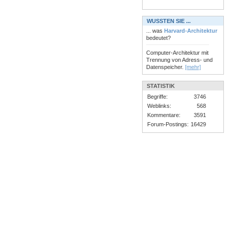
WUSSTEN SIE ...
... was
Harvard-Architektur
bedeutet?
Computer-Architektur mit
Trennung von Adress- und
Datenspeicher.
[mehr]
STATISTIK
Begriffe:
3746
Weblinks:
568
Kommentare:
3591
Forum-Postings:
16429