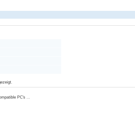
ezeigt.
mpatible PC's ...