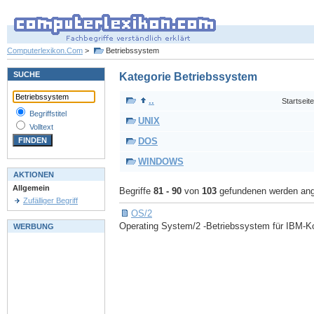
Computerlexikon.Com
>
Betriebssystem
SUCHE
Kategorie Betriebssystem
..
Startseite
Begriffstitel
UNIX
Volltext
DOS
WINDOWS
AKTIONEN
Allgemein
Begriffe
81 - 90
von
103
gefundenen werden ang
Zufälliger Begriff
OS/2
Operating System/2 -Betriebssystem für IBM-Ko
WERBUNG