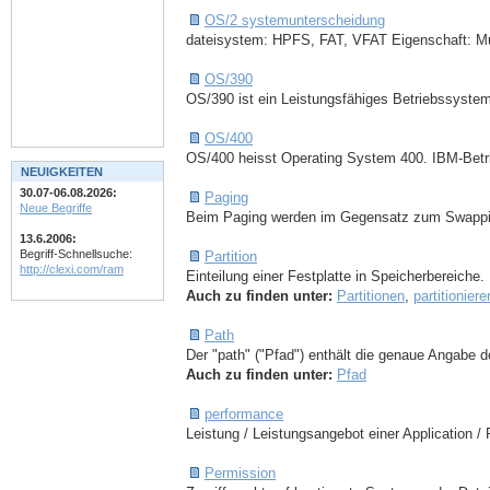
OS/2 systemunterscheidung
dateisystem: HPFS, FAT, VFAT Eigenschaft: Mul
OS/390
OS/390 ist ein Leistungsfähiges Betriebssystem
OS/400
OS/400 heisst Operating System 400. IBM-Betri
NEUIGKEITEN
30.07-06.08.2026:
Paging
Neue Begriffe
Beim Paging werden im Gegensatz zum Swapping
13.6.2006:
Begriff-Schnellsuche:
Partition
http://clexi.com/ram
Einteilung einer Festplatte in Speicherbereiche.
Auch zu finden unter:
Partitionen
,
partitioniere
Path
Der "path" ("Pfad") enthält die genaue Angabe de
Auch zu finden unter:
Pfad
performance
Leistung / Leistungsangebot einer Application / 
Permission