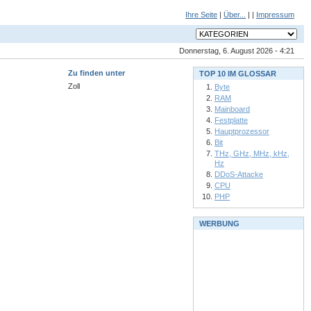
Ihre Seite
|
Über...
| |
Impressum
Donnerstag, 6. August 2026 - 4:21
Zu finden unter
TOP 10 IM GLOSSAR
Zoll
Byte
RAM
Mainboard
Festplatte
Hauptprozessor
Bit
THz, GHz, MHz, kHz,
Hz
DDoS-Attacke
CPU
PHP
WERBUNG