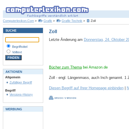
Computerlexikon.Com
>
Grafik
>
Grafik-Technik
>
Zoll
SUCHE
Zoll
Letzte Änderung am
Donnerstag, 24. Oktober 20
Begriffstitel
Volltext
Bücher zum Thema
bei Amazon.de
AKTIONEN
Zoll - engl. Längenmass, auch Inch genannt. 1 Z
Allgemein
Zufälliger Begriff
Diesen Begriff auf Ihrer Homepage einbinden
|
N
Begriff
Versions-History
WERBUNG