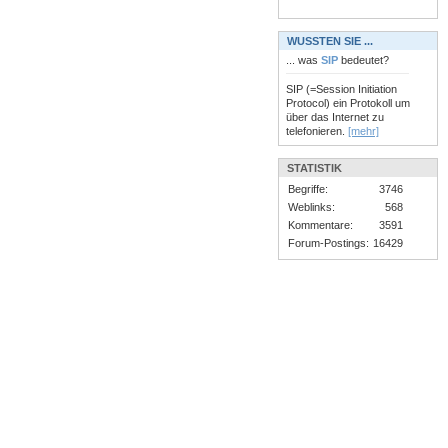
WUSSTEN SIE ...
... was
SIP
bedeutet?
SIP (=Session Initiation
Protocol) ein Protokoll um
über das Internet zu
telefonieren.
[mehr]
STATISTIK
Begriffe:
3746
Weblinks:
568
Kommentare:
3591
Forum-Postings:
16429