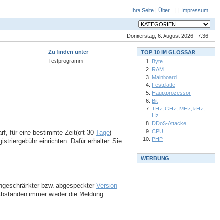
Ihre Seite
|
Über...
| |
Impressum
Donnerstag, 6. August 2026 - 7:36
Zu finden unter
TOP 10 IM GLOSSAR
Testprogramm
Byte
RAM
Mainboard
Festplatte
Hauptprozessor
Bit
THz, GHz, MHz, kHz,
Hz
DDoS-Attacke
CPU
darf, für eine bestimmte Zeit(oft 30
Tage
)
PHP
triergebühr einrichten. Dafür erhalten Sie
WERBUNG
 eingeschränkter bzw. abgespeckter
Version
 Abständen immer wieder die Meldung