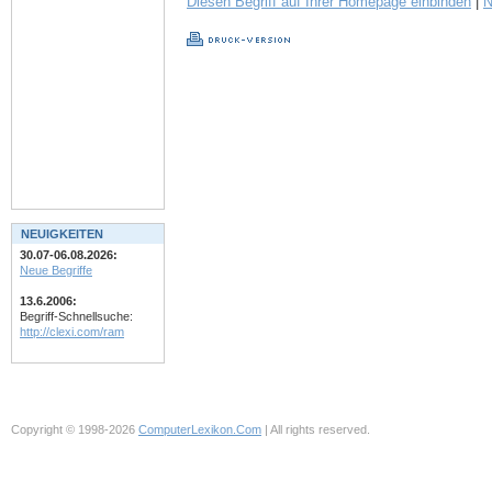
Diesen Begriff auf Ihrer Homepage einbinden
|
N
NEUIGKEITEN
30.07-06.08.2026:
Neue Begriffe
13.6.2006:
Begriff-Schnellsuche:
http://clexi.com/ram
Copyright © 1998-2026
ComputerLexikon.Com
| All rights reserved.