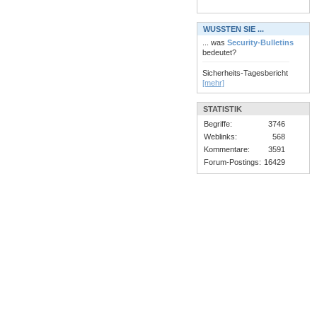
WUSSTEN SIE ...
... was
Security-Bulletins
bedeutet?
Sicherheits-Tagesbericht
[mehr]
STATISTIK
Begriffe:
3746
Weblinks:
568
Kommentare:
3591
Forum-Postings:
16429