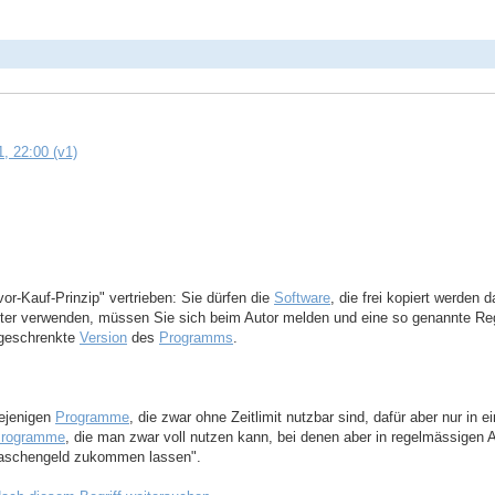
, 22:00 (v1)
r-Kauf-Prinzip" vertrieben: Sie dürfen die
Software
, die frei kopiert werden 
ter verwenden, müssen Sie sich beim Autor melden und eine so genannte Regis
ingeschrenkte
Version
des
Programms
.
iejenigen
Programme
, die zwar ohne Zeitlimit nutzbar sind, dafür aber nur in
rogramme
, die man zwar voll nutzen kann, bei denen aber in regelmässigen
 Taschengeld zukommen lassen".