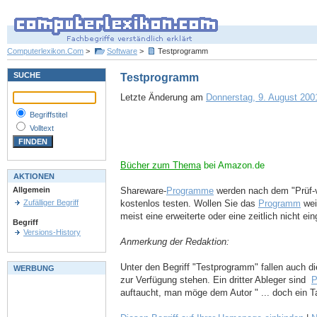
Computerlexikon.Com
>
Software
>
Testprogramm
SUCHE
Testprogramm
Letzte Änderung am
Donnerstag, 9. August 2001
Begriffstitel
Volltext
Bücher zum Thema
bei Amazon.de
AKTIONEN
Shareware-
Programme
werden nach dem "Prüf-vo
Allgemein
kostenlos testen. Wollen Sie das
Programm
wei
Zufälliger Begriff
meist eine erweiterte oder eine zeitlich nicht e
Begriff
Versions-History
Anmerkung der Redaktion:
Unter den Begriff "Testprogramm" fallen auch d
WERBUNG
zur Verfügung stehen. Ein dritter Ableger sind
P
auftaucht, man möge dem Autor " ... doch ein