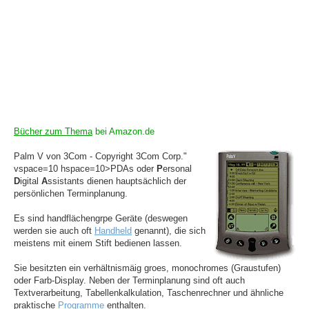
Bücher zum Thema
bei Amazon.de
Palm V von 3Com - Copyright 3Com Corp."
vspace=10 hspace=10>PDAs oder
P
ersonal
D
igital
A
ssistants dienen hauptsächlich der
persönlichen Terminplanung.
Es sind handflächengrpe Geräte (deswegen
werden sie auch oft
Handheld
genannt), die sich
meistens mit einem Stift bedienen lassen.
Sie besitzten ein verhältnismäig groes, monochromes (Graustufen)
oder Farb-Display. Neben der Terminplanung sind oft auch
Textverarbeitung, Tabellenkalkulation, Taschenrechner und ähnliche
praktische
Programme
enthalten.