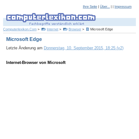
Ihre Seite
|
Über...
| |
Impressum
Computerlexikon.Com
>
Internet
>
Browser
>
Microsoft Edge
Microsoft Edge
Letzte Änderung am
Donnerstag, 10. September 2015, 18:25 (v2)
Internet-Browser von Microsoft